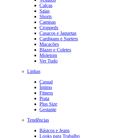
Calças
Saias
Shorts
Camisas
Croppeds
Casacos e Jaquetas
Cardigans e Sueters
Macacões
Blazer e Coletes
Moletom
Ver Tudo
Linhas
Casual
Íntimo
Fitness
Praia
Plus Size
Gestante
Tendências
Básicos e Jeans
Looks para Trabalho