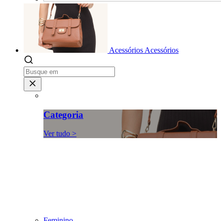
Acessórios
Acessórios
Categoria
Ver tudo >
Feminino