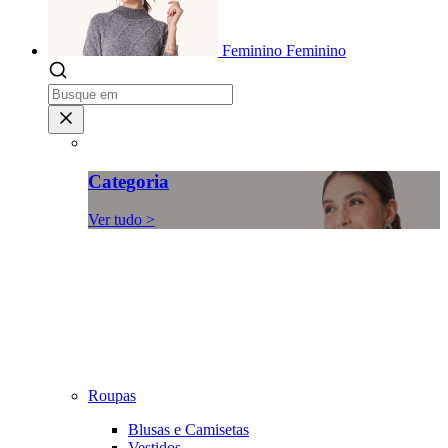
Feminino
Feminino
Categoria
Ver tudo >
Roupas
Blusas e Camisetas
Vestidos