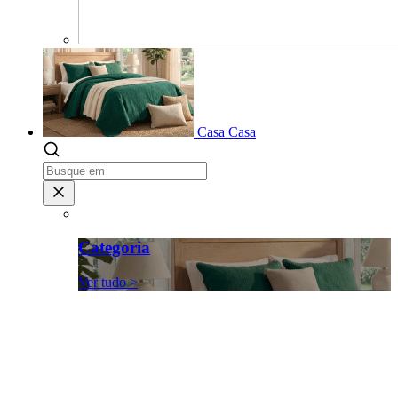
Casa
Casa
Categoria
Ver tudo >