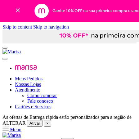
Ganhe 10% OFF na sua primeira compra usan
Skip to content
Skip to navigation
Meus Pedidos
Nossas Lojas
Atendimento
Como comprar
Fale conosco
Cartões e Serviços
As ofertas de
Entrega rápida
estão personalizados para a região de
ALTERAR
Ativar
×
Menu