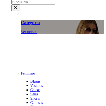
Categoria
Ver tudo >
Feminino
Blusas
Vestidos
Calças
Saias
Shorts
Camisas