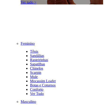
Ver tudo >
Feminino
Tênis
Sandálias
Rasteirinhas
Sapatilhas
Chinelos
Scarpin
Mule
Mocassim Loafer
Botas e Coturnos
Conforto
Ver Tudo
Masculino