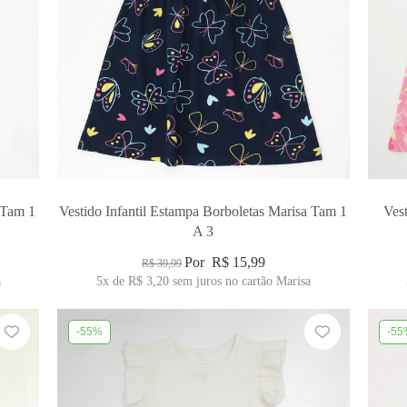
 Tam 1
Vestido Infantil Estampa Borboletas Marisa Tam 1
Ves
A 3
Por
R$ 15,99
R$ 39,99
a
5x
de
R$ 3,20
sem juros no cartão Marisa
-55%
-55