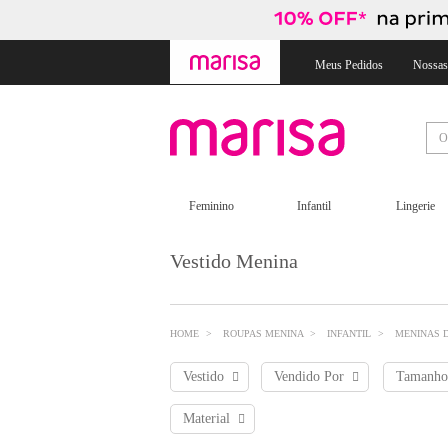
Skip
Skip
to
to
content
navigation
Meus Pedidos
Nossas
Feminino
Infantil
Lingerie
Vestido Menina
HOME
ROUPAS MENINA
INFANTIL
MENINAS D
Vestido
Vendido Por
Tamanho
Material