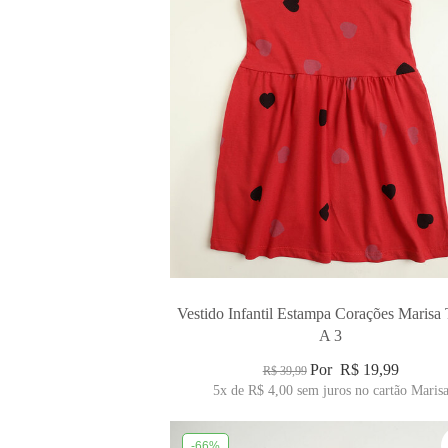
Vestido Infantil Estampa Corações Marisa
A 3
Por
R$ 19,99
R$ 39,99
5x
de
R$ 4,00
sem juros no cartão Maris
-66%