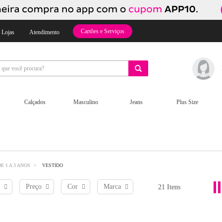
Cartões e Serviços
 Lojas
Atendimento
Calçados
Masculino
Jeans
Plus Size
E 1 A 3 ANOS
VESTIDO
Preço
Cor
Marca
21 Itens