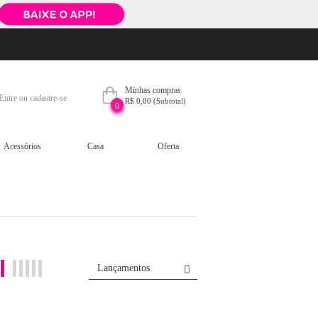
Minhas compras
Entre ou cadastre-se
R$ 0,00
(Subtotal)
0
Acessórios
Casa
Oferta