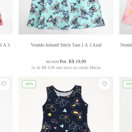
 1 A 3
Vestido Infantil Stitch Tam 1 A 3 Azul
Vestid
Por
R$ 19,99
R$ 59,99
a
5x
de
R$ 4,00
sem juros no cartão Marisa
-60%
-55