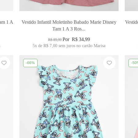
Tam 1 A
Vestido Infantil Moletinho Babado Marie Disney
Vestid
Tam 1 A 3 Ros...
Por
R$ 34,99
R$ 89,99
a
5x
de
R$ 7,00
sem juros no cartão Marisa
-66%
-50