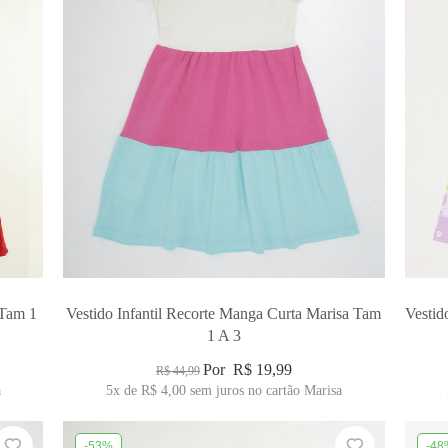
 Tam 1
Vestido Infantil Recorte Manga Curta Marisa Tam
Vestid
1 A 3
Por
R$ 19,99
R$ 44,99
a
5x
de
R$ 4,00
sem juros no cartão Marisa
-53%
-48