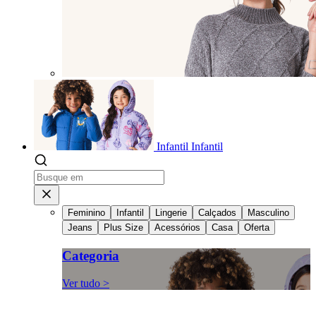
Infantil
Infantil
Feminino
Infantil
Lingerie
Calçados
Masculino
Jeans
Plus Size
Acessórios
Casa
Oferta
Categoria
Ver tudo >