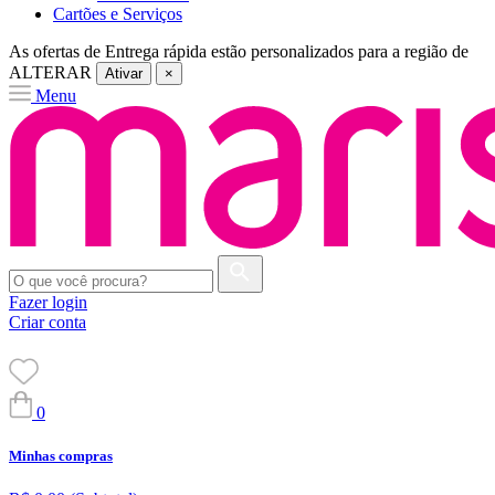
Cartões e Serviços
As ofertas de
Entrega rápida
estão personalizados para a região de
ALTERAR
Ativar
×
Menu
Fazer login
Criar conta
0
Minhas compras