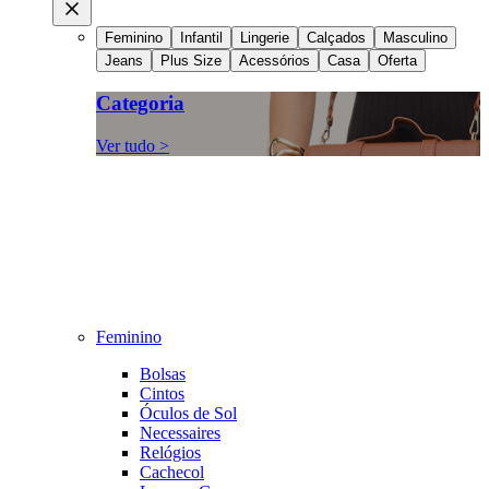
Feminino
Infantil
Lingerie
Calçados
Masculino
Jeans
Plus Size
Acessórios
Casa
Oferta
Categoria
Ver tudo >
Feminino
Bolsas
Cintos
Óculos de Sol
Necessaires
Relógios
Cachecol