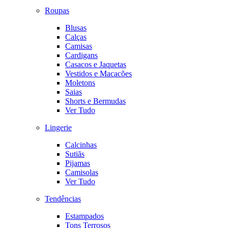
Roupas
Blusas
Calças
Camisas
Cardigans
Casacos e Jaquetas
Vestidos e Macacões
Moletons
Saias
Shorts e Bermudas
Ver Tudo
Lingerie
Calcinhas
Sutiãs
Pijamas
Camisolas
Ver Tudo
Tendências
Estampados
Tons Terrosos