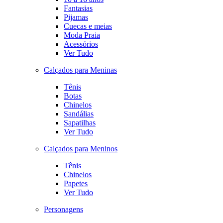
Fantasias
Pijamas
Cuecas e meias
Moda Praia
Acessórios
Ver Tudo
Calçados para Meninas
Tênis
Botas
Chinelos
Sandálias
Sapatilhas
Ver Tudo
Calçados para Meninos
Tênis
Chinelos
Papetes
Ver Tudo
Personagens