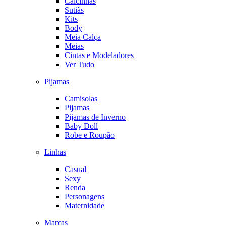
Calcinhas
Sutiãs
Kits
Body
Meia Calça
Meias
Cintas e Modeladores
Ver Tudo
Pijamas
Camisolas
Pijamas
Pijamas de Inverno
Baby Doll
Robe e Roupão
Linhas
Casual
Sexy
Renda
Personagens
Maternidade
Marcas