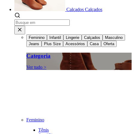
Calçados
Calçados
Feminino
Infantil
Lingerie
Calçados
Masculino
Jeans
Plus Size
Acessórios
Casa
Oferta
Categoria
Ver tudo >
Feminino
Tênis