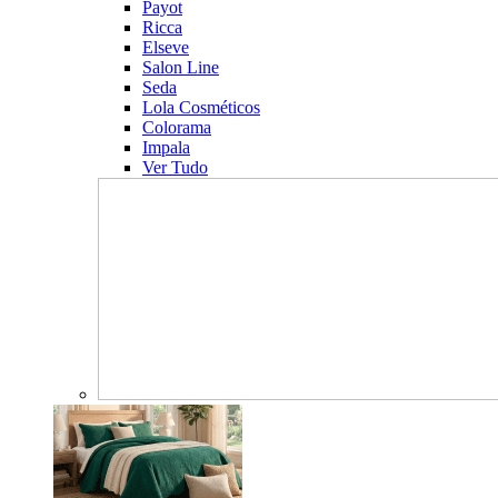
Payot
Ricca
Elseve
Salon Line
Seda
Lola Cosméticos
Colorama
Impala
Ver Tudo