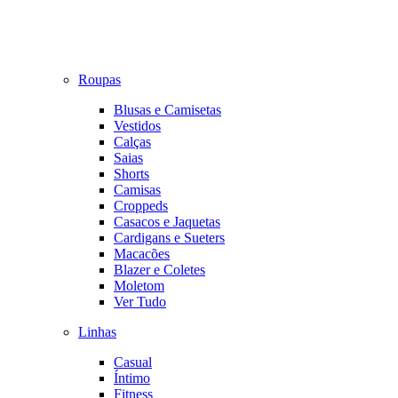
Roupas
Blusas e Camisetas
Vestidos
Calças
Saias
Shorts
Camisas
Croppeds
Casacos e Jaquetas
Cardigans e Sueters
Macacões
Blazer e Coletes
Moletom
Ver Tudo
Linhas
Casual
Íntimo
Fitness