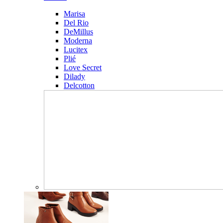
Marisa
Del Rio
DeMillus
Moderna
Lucitex
Plié
Love Secret
Dilady
Delcotton