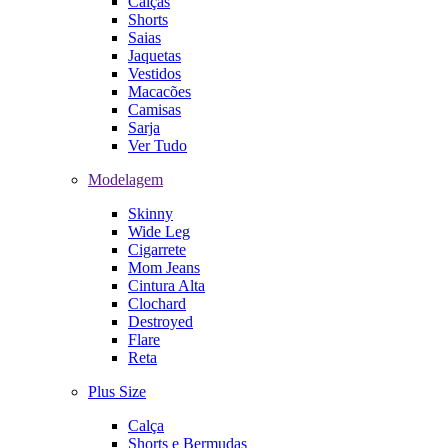
Calças
Shorts
Saias
Jaquetas
Vestidos
Macacões
Camisas
Sarja
Ver Tudo
Modelagem
Skinny
Wide Leg
Cigarrete
Mom Jeans
Cintura Alta
Clochard
Destroyed
Flare
Reta
Plus Size
Calça
Shorts e Bermudas