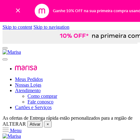
Ganhe 10% OFF na sua primeira compra usan
Skip to content
Skip to navigation
Meus Pedidos
Nossas Lojas
Atendimento
Como comprar
Fale conosco
Cartões e Serviços
As ofertas de
Entrega rápida
estão personalizados para a região de
ALTERAR
Ativar
×
Menu