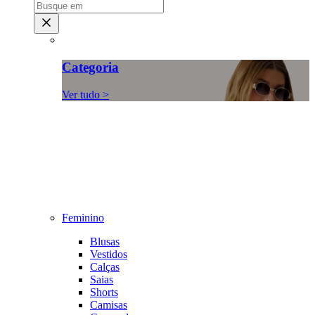
Categoria
Ver tudo >
Feminino
Blusas
Vestidos
Calças
Saias
Shorts
Camisas