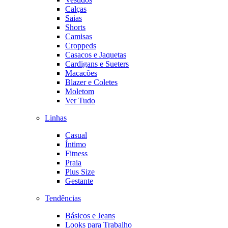
Calças
Saias
Shorts
Camisas
Croppeds
Casacos e Jaquetas
Cardigans e Sueters
Macacões
Blazer e Coletes
Moletom
Ver Tudo
Linhas
Casual
Íntimo
Fitness
Praia
Plus Size
Gestante
Tendências
Básicos e Jeans
Looks para Trabalho