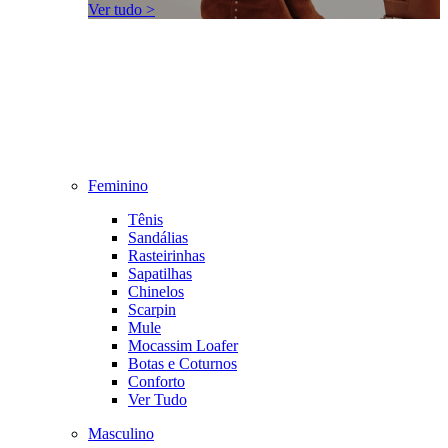
Ver tudo >
Feminino
Tênis
Sandálias
Rasteirinhas
Sapatilhas
Chinelos
Scarpin
Mule
Mocassim Loafer
Botas e Coturnos
Conforto
Ver Tudo
Masculino