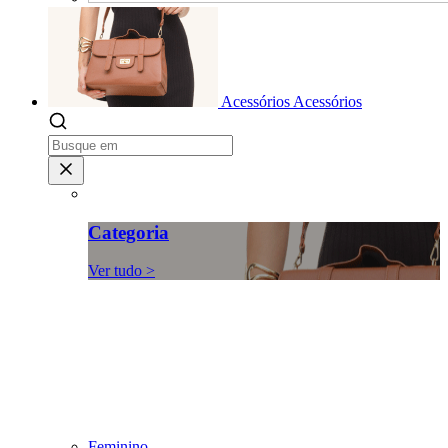
Acessórios
Acessórios
Categoria
Ver tudo >
Feminino