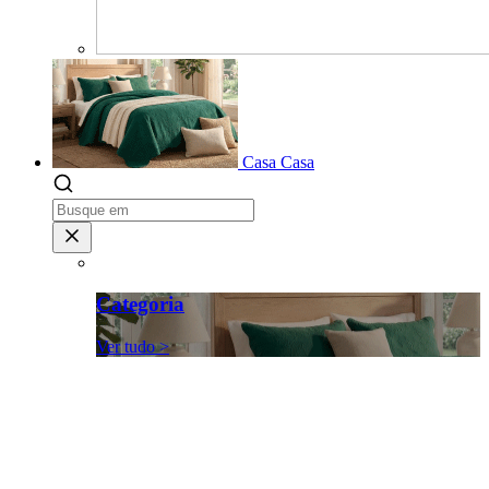
Casa
Casa
Categoria
Ver tudo >