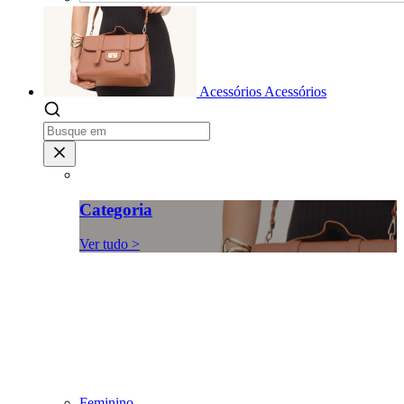
Acessórios
Acessórios
Categoria
Ver tudo >
Feminino