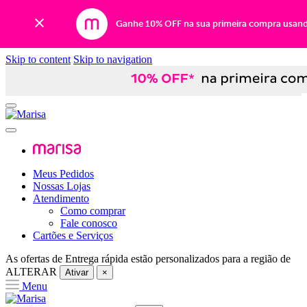
Ganhe 10% OFF na sua primeira compra usan
Skip to content
Skip to navigation
Meus Pedidos
Nossas Lojas
Atendimento
Como comprar
Fale conosco
Cartões e Serviços
As ofertas de
Entrega rápida
estão personalizados para a região de
ALTERAR
Ativar
×
Menu