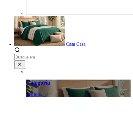
Casa
Casa
Categoria
Ver tudo >