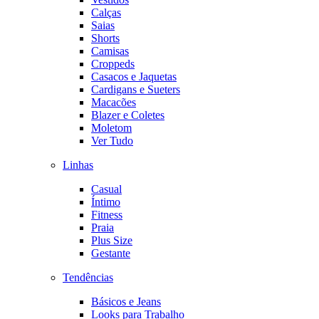
Calças
Saias
Shorts
Camisas
Croppeds
Casacos e Jaquetas
Cardigans e Sueters
Macacões
Blazer e Coletes
Moletom
Ver Tudo
Linhas
Casual
Íntimo
Fitness
Praia
Plus Size
Gestante
Tendências
Básicos e Jeans
Looks para Trabalho