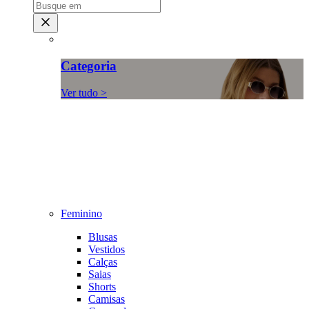
Categoria
Ver tudo >
Feminino
Blusas
Vestidos
Calças
Saias
Shorts
Camisas