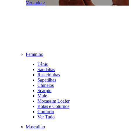
Ver tudo >
Feminino
Tênis
Sandálias
Rasteirinhas
Sapatilhas
Chinelos
Scarpin
Mule
Mocassim Loafer
Botas e Coturnos
Conforto
Ver Tudo
Masculino