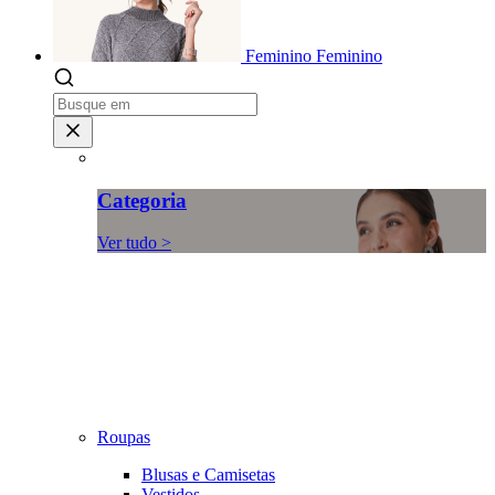
Feminino
Feminino
Categoria
Ver tudo >
Roupas
Blusas e Camisetas
Vestidos