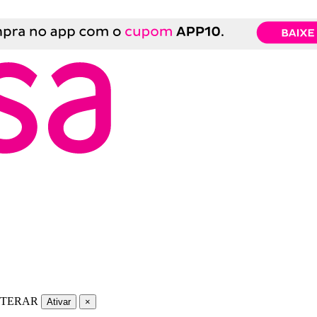
LTERAR
Ativar
×