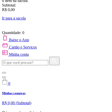
0 item
na sacola:
Subtotal:
R$ 0,00
Ir para a sacola
Quantidade: 0
Baixe o App
Cartão e Serviços
Minha conta
0
Minhas compras
R$ 0,00
(Subtotal)