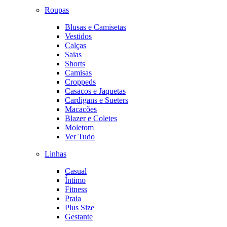
Roupas
Blusas e Camisetas
Vestidos
Calças
Saias
Shorts
Camisas
Croppeds
Casacos e Jaquetas
Cardigans e Sueters
Macacões
Blazer e Coletes
Moletom
Ver Tudo
Linhas
Casual
Íntimo
Fitness
Praia
Plus Size
Gestante