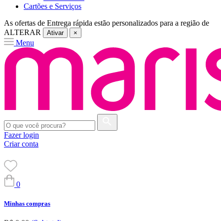
Cartões e Serviços
As ofertas de
Entrega rápida
estão personalizados para a região de
ALTERAR
Ativar
×
Menu
Fazer login
Criar conta
0
Minhas compras