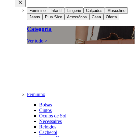
Feminino
Infantil
Lingerie
Calçados
Masculino
Jeans
Plus Size
Acessórios
Casa
Oferta
Categoria
Ver tudo >
Feminino
Bolsas
Cintos
Óculos de Sol
Necessaires
Relógios
Cachecol