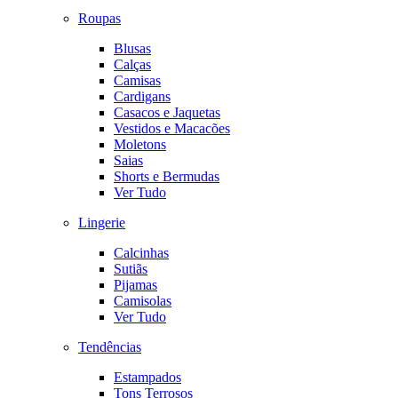
Roupas
Blusas
Calças
Camisas
Cardigans
Casacos e Jaquetas
Vestidos e Macacões
Moletons
Saias
Shorts e Bermudas
Ver Tudo
Lingerie
Calcinhas
Sutiãs
Pijamas
Camisolas
Ver Tudo
Tendências
Estampados
Tons Terrosos