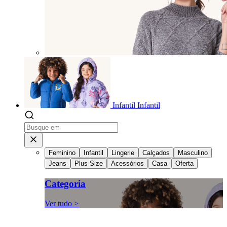
Infantil
Infantil
Feminino
Infantil
Lingerie
Calçados
Masculino
Jeans
Plus Size
Acessórios
Casa
Oferta
Categoria
Ver tudo >