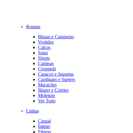
Roupas
Blusas e Camisetas
Vestidos
Calças
Saias
Shorts
Camisas
Croppeds
Casacos e Jaquetas
Cardigans e Sueters
Macacões
Blazer e Coletes
Moletom
Ver Tudo
Linhas
Casual
Íntimo
Fitness