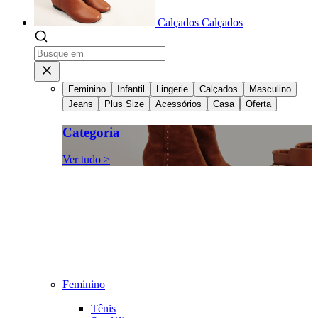
Calçados
Calçados
Feminino
Infantil
Lingerie
Calçados
Masculino
Jeans
Plus Size
Acessórios
Casa
Oferta
Categoria
Ver tudo >
Feminino
Tênis