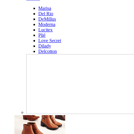
Marisa
Del Rio
DeMillus
Moderna
Lucitex
Plié
Love Secret
Dilady
Delcotton