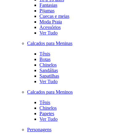
Fantasias
Pijamas
Cuecas e meias
Moda Praia
Acessórios
Ver Tudo
Calçados para Meninas
Tênis
Botas
Chinelos
Sandálias
Sapatilhas
Ver Tudo
Calçados para Meninos
Tênis
Chinelos
Papetes
Ver Tudo
Personagens