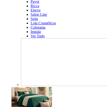
Payot
Ricca
Elseve
Salon Line
Seda
Lola Cosméticos
Colorama
Impala
Ver Tudo