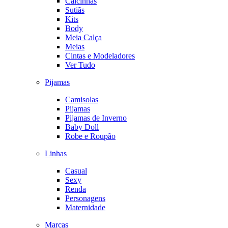
Calcinhas
Sutiãs
Kits
Body
Meia Calça
Meias
Cintas e Modeladores
Ver Tudo
Pijamas
Camisolas
Pijamas
Pijamas de Inverno
Baby Doll
Robe e Roupão
Linhas
Casual
Sexy
Renda
Personagens
Maternidade
Marcas