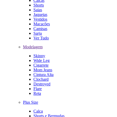
Calças
Shorts
Saias
Jaquetas
Vestidos
Macacões
Camisas
Sarja
Ver Tudo
Modelagem
Skinny
Wide Leg
Cigarrete
Mom Jeans
Cintura Alta
Clochard
Destroyed
Flare
Reta
Plus Size
Calça
Shorts e Bermudas