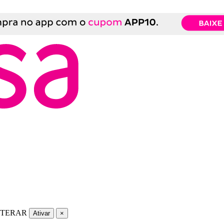
LTERAR
Ativar
×