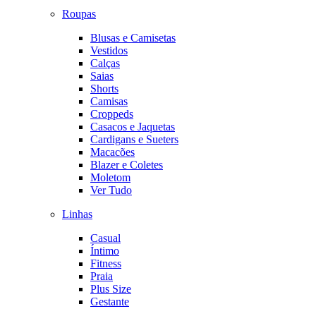
Roupas
Blusas e Camisetas
Vestidos
Calças
Saias
Shorts
Camisas
Croppeds
Casacos e Jaquetas
Cardigans e Sueters
Macacões
Blazer e Coletes
Moletom
Ver Tudo
Linhas
Casual
Íntimo
Fitness
Praia
Plus Size
Gestante