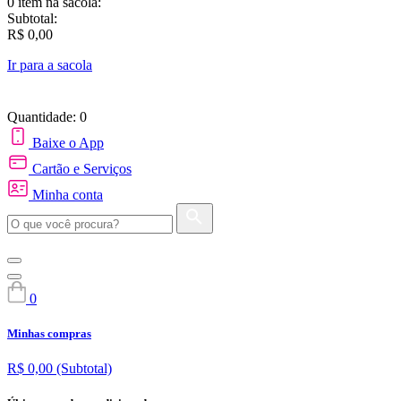
0 item
na sacola:
Subtotal:
R$ 0,00
Ir para a sacola
Quantidade: 0
Baixe o App
Cartão e Serviços
Minha conta
0
Minhas compras
R$ 0,00
(Subtotal)