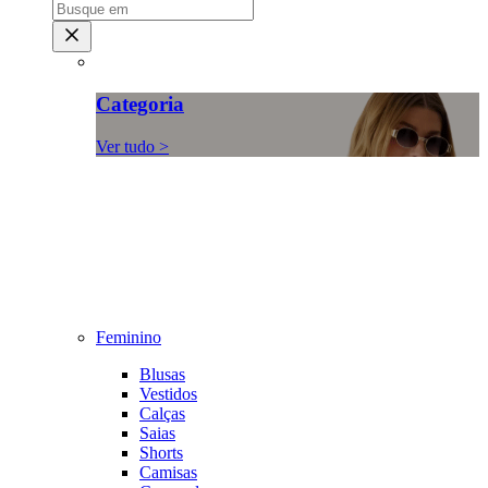
Categoria
Ver tudo >
Feminino
Blusas
Vestidos
Calças
Saias
Shorts
Camisas