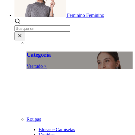
Feminino
Feminino
Categoria
Ver tudo >
Roupas
Blusas e Camisetas
Vestidos