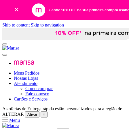
Ganhe 10% OFF na sua primeira compra usan
Skip to content
Skip to navigation
Meus Pedidos
Nossas Lojas
Atendimento
Como comprar
Fale conosco
Cartões e Serviços
As ofertas de
Entrega rápida
estão personalizados para a região de
ALTERAR
Ativar
×
Menu