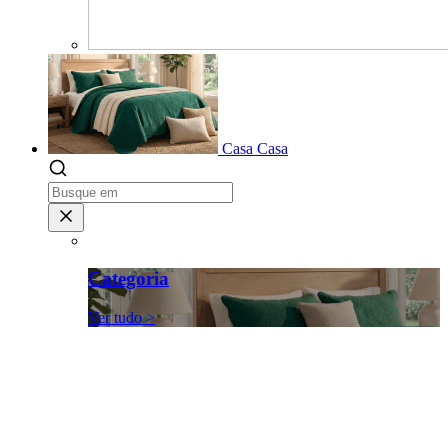
Casa
Casa
Categoria
Ver tudo >