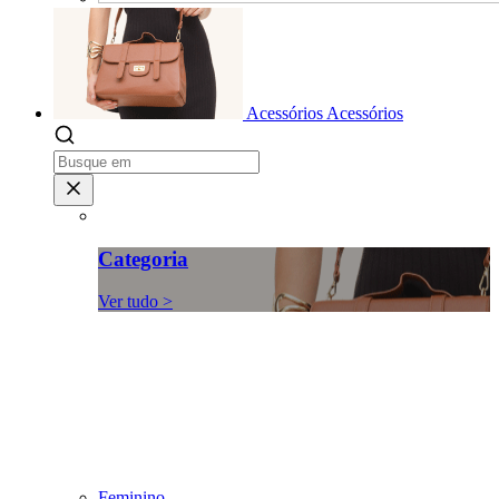
Acessórios
Acessórios
Categoria
Ver tudo >
Feminino