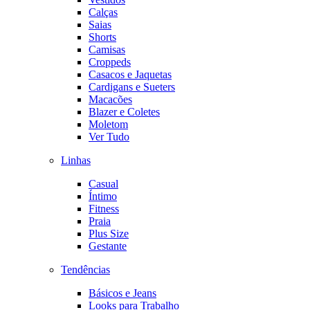
Calças
Saias
Shorts
Camisas
Croppeds
Casacos e Jaquetas
Cardigans e Sueters
Macacões
Blazer e Coletes
Moletom
Ver Tudo
Linhas
Casual
Íntimo
Fitness
Praia
Plus Size
Gestante
Tendências
Básicos e Jeans
Looks para Trabalho