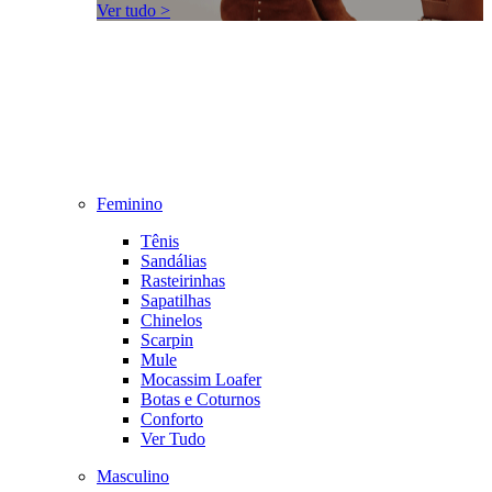
Ver tudo >
Feminino
Tênis
Sandálias
Rasteirinhas
Sapatilhas
Chinelos
Scarpin
Mule
Mocassim Loafer
Botas e Coturnos
Conforto
Ver Tudo
Masculino