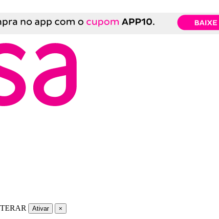
LTERAR
Ativar
×