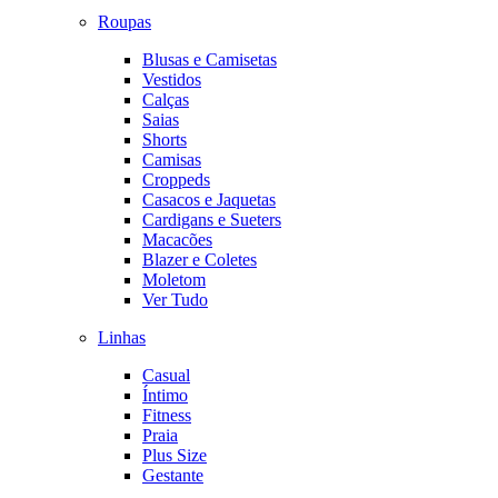
Roupas
Blusas e Camisetas
Vestidos
Calças
Saias
Shorts
Camisas
Croppeds
Casacos e Jaquetas
Cardigans e Sueters
Macacões
Blazer e Coletes
Moletom
Ver Tudo
Linhas
Casual
Íntimo
Fitness
Praia
Plus Size
Gestante