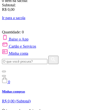
0 item
na sacola:
Subtotal:
R$ 0,00
Ir para a sacola
Quantidade: 0
Baixe o App
Cartão e Serviços
Minha conta
0
Minhas compras
R$ 0,00
(Subtotal)