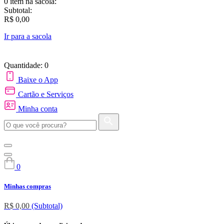
0 item
na sacola:
Subtotal:
R$ 0,00
Ir para a sacola
Quantidade: 0
Baixe o App
Cartão e Serviços
Minha conta
0
Minhas compras
R$ 0,00
(Subtotal)