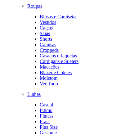
Roupas
Blusas e Camisetas
Vestidos
Calças
Saias
Shorts
Camisas
Croppeds
Casacos e Jaquetas
Cardigans e Sueters
Macacões
Blazer e Coletes
Moletom
Ver Tudo
Linhas
Casual
Íntimo
Fitness
Praia
Plus Size
Gestante