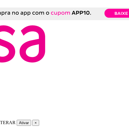
LTERAR
Ativar
×