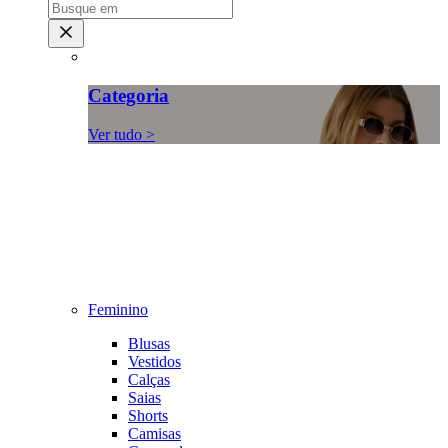
Categoria
Ver tudo >
Feminino
Blusas
Vestidos
Calças
Saias
Shorts
Camisas