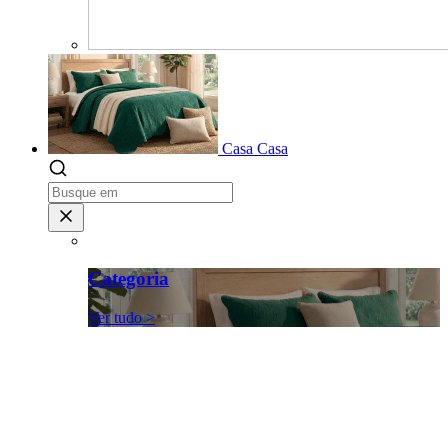
Casa
Casa
Categoria
Ver tudo >