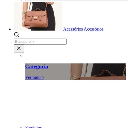
Acessórios
Acessórios
Categoria
Ver tudo >
Feminino