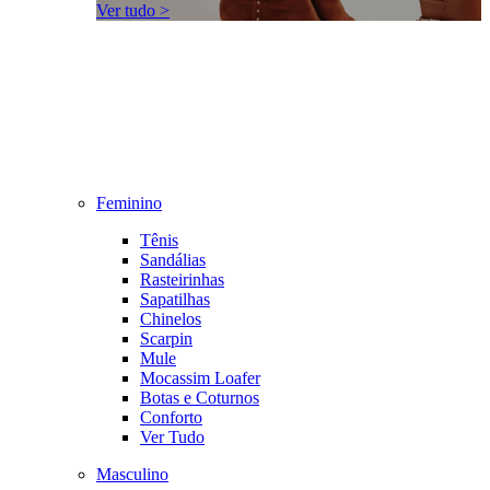
Ver tudo >
Feminino
Tênis
Sandálias
Rasteirinhas
Sapatilhas
Chinelos
Scarpin
Mule
Mocassim Loafer
Botas e Coturnos
Conforto
Ver Tudo
Masculino