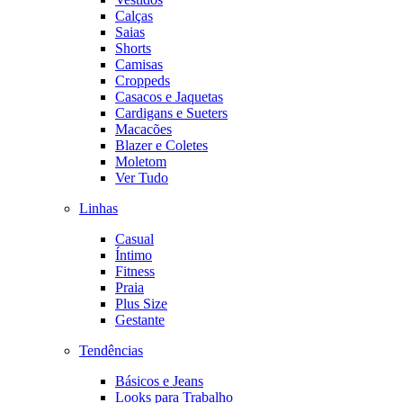
Calças
Saias
Shorts
Camisas
Croppeds
Casacos e Jaquetas
Cardigans e Sueters
Macacões
Blazer e Coletes
Moletom
Ver Tudo
Linhas
Casual
Íntimo
Fitness
Praia
Plus Size
Gestante
Tendências
Básicos e Jeans
Looks para Trabalho