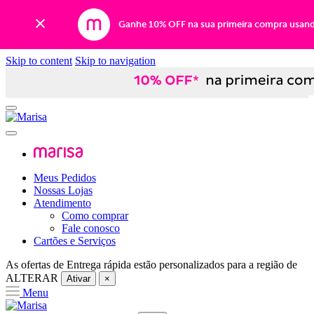
Ganhe 10% OFF na sua primeira compra usan
Skip to content
Skip to navigation
Meus Pedidos
Nossas Lojas
Atendimento
Como comprar
Fale conosco
Cartões e Serviços
As ofertas de
Entrega rápida
estão personalizados para a região de
ALTERAR
Ativar
×
Menu