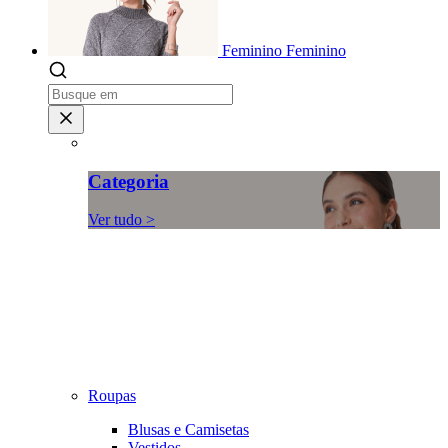
Feminino
Feminino
Categoria
Ver tudo >
Roupas
Blusas e Camisetas
Vestidos