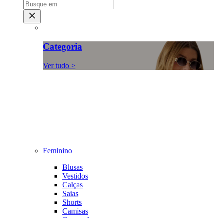
Categoria
Ver tudo >
Feminino
Blusas
Vestidos
Calças
Saias
Shorts
Camisas