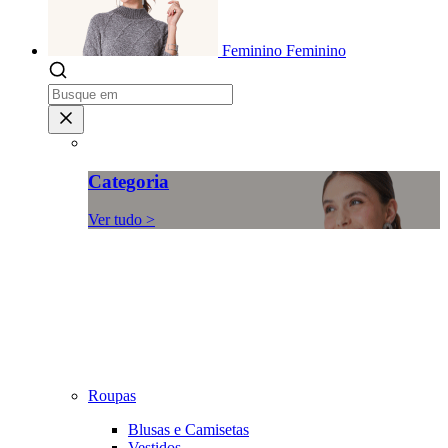
Feminino
Feminino
Categoria
Ver tudo >
Roupas
Blusas e Camisetas
Vestidos