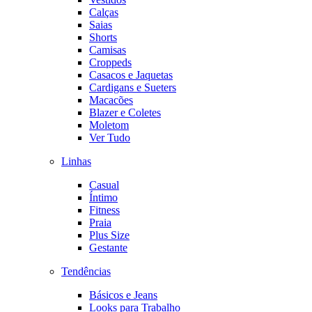
Calças
Saias
Shorts
Camisas
Croppeds
Casacos e Jaquetas
Cardigans e Sueters
Macacões
Blazer e Coletes
Moletom
Ver Tudo
Linhas
Casual
Íntimo
Fitness
Praia
Plus Size
Gestante
Tendências
Básicos e Jeans
Looks para Trabalho