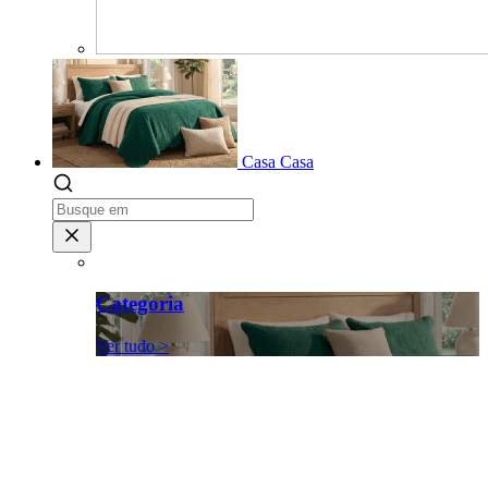
Casa
Casa
Categoria
Ver tudo >