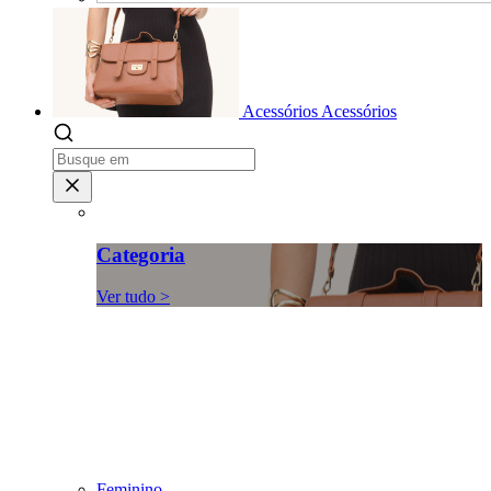
Acessórios
Acessórios
Categoria
Ver tudo >
Feminino