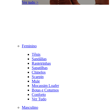
Ver tudo >
Feminino
Tênis
Sandálias
Rasteirinhas
Sapatilhas
Chinelos
Scarpin
Mule
Mocassim Loafer
Botas e Coturnos
Conforto
Ver Tudo
Masculino