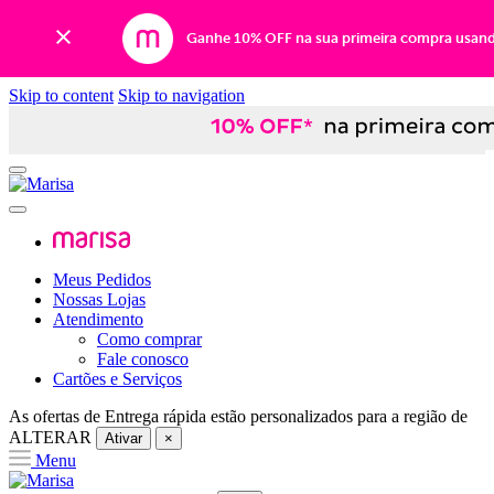
Ganhe 10% OFF na sua primeira compra usan
Skip to content
Skip to navigation
Meus Pedidos
Nossas Lojas
Atendimento
Como comprar
Fale conosco
Cartões e Serviços
As ofertas de
Entrega rápida
estão personalizados para a região de
ALTERAR
Ativar
×
Menu