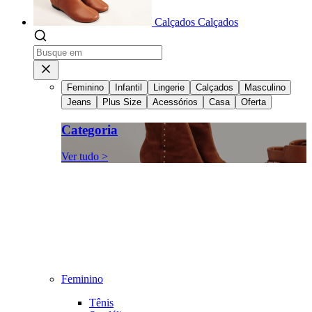
Calçados
Calçados
Feminino
Infantil
Lingerie
Calçados
Masculino
Jeans
Plus Size
Acessórios
Casa
Oferta
Categoria
Ver tudo >
Feminino
Tênis