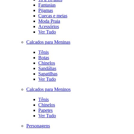
Fantasias
Pijamas
Cuecas e meias
Moda Praia
Acessórios
Ver Tudo
Calçados para Meninas
Tênis
Botas
Chinelos
Sandálias
Sapatilhas
Ver Tudo
Calçados para Meninos
Tênis
Chinelos
Papetes
Ver Tudo
Personagens