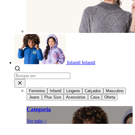
Infantil
Infantil
Feminino
Infantil
Lingerie
Calçados
Masculino
Jeans
Plus Size
Acessórios
Casa
Oferta
Categoria
Ver tudo >