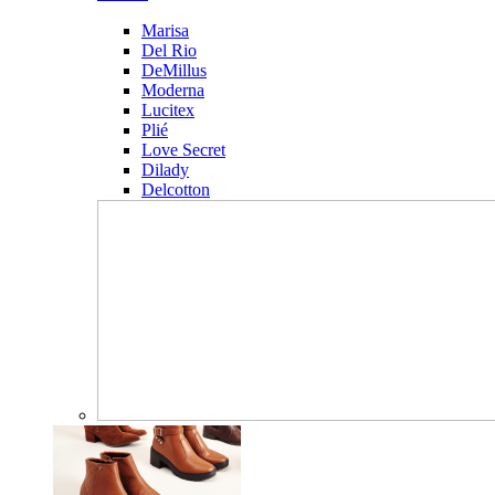
Marisa
Del Rio
DeMillus
Moderna
Lucitex
Plié
Love Secret
Dilady
Delcotton