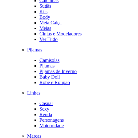
Calcinhas
Sutiãs
Kits
Body
Meia Calça
Meias
Cintas e Modeladores
Ver Tudo
Pijamas
Camisolas
Pijamas
Pijamas de Inverno
Baby Doll
Robe e Roupão
Linhas
Casual
Sexy
Renda
Personagens
Maternidade
Marcas