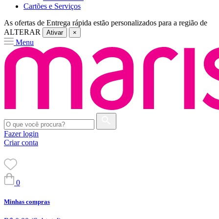
Cartões e Serviços
As ofertas de
Entrega rápida
estão personalizados para a região de
ALTERAR
Ativar
×
Menu
Fazer login
Criar conta
0
Minhas compras