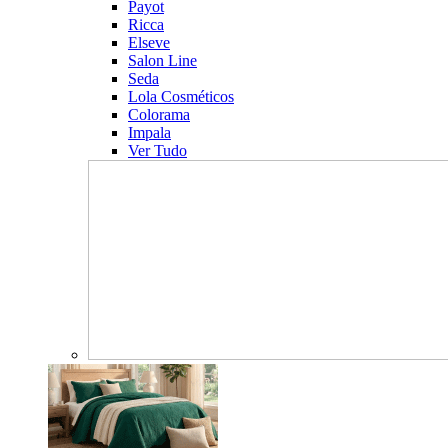
Payot
Ricca
Elseve
Salon Line
Seda
Lola Cosméticos
Colorama
Impala
Ver Tudo