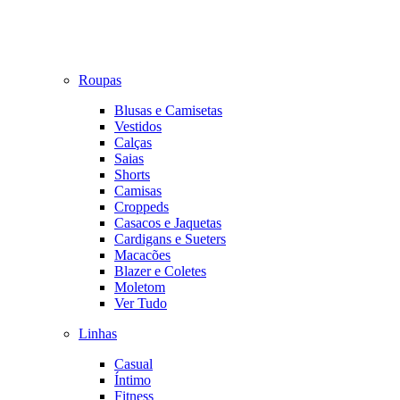
Roupas
Blusas e Camisetas
Vestidos
Calças
Saias
Shorts
Camisas
Croppeds
Casacos e Jaquetas
Cardigans e Sueters
Macacões
Blazer e Coletes
Moletom
Ver Tudo
Linhas
Casual
Íntimo
Fitness