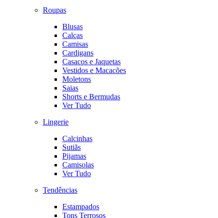
Roupas
Blusas
Calças
Camisas
Cardigans
Casacos e Jaquetas
Vestidos e Macacões
Moletons
Saias
Shorts e Bermudas
Ver Tudo
Lingerie
Calcinhas
Sutiãs
Pijamas
Camisolas
Ver Tudo
Tendências
Estampados
Tons Terrosos