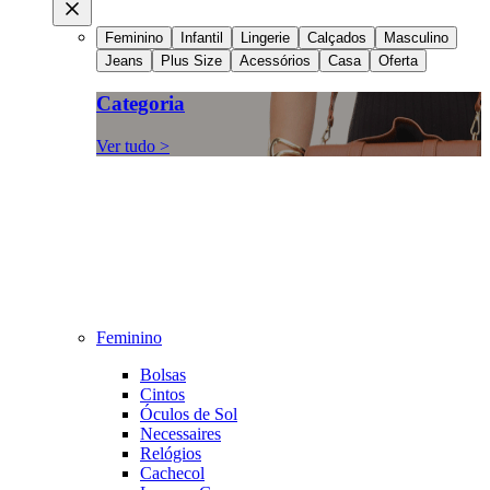
Feminino
Infantil
Lingerie
Calçados
Masculino
Jeans
Plus Size
Acessórios
Casa
Oferta
Categoria
Ver tudo >
Feminino
Bolsas
Cintos
Óculos de Sol
Necessaires
Relógios
Cachecol