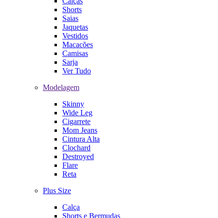
Calças
Shorts
Saias
Jaquetas
Vestidos
Macacões
Camisas
Sarja
Ver Tudo
Modelagem
Skinny
Wide Leg
Cigarrete
Mom Jeans
Cintura Alta
Clochard
Destroyed
Flare
Reta
Plus Size
Calça
Shorts e Bermudas