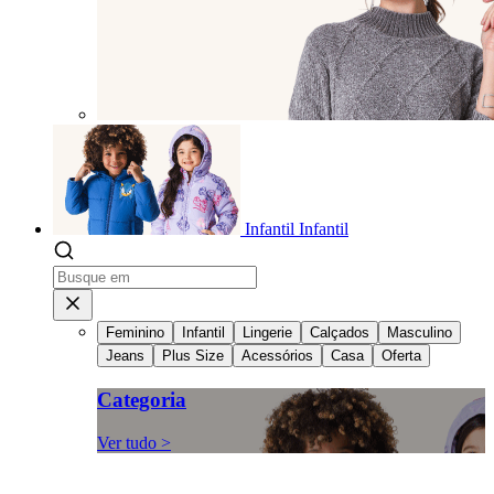
Infantil
Infantil
Feminino
Infantil
Lingerie
Calçados
Masculino
Jeans
Plus Size
Acessórios
Casa
Oferta
Categoria
Ver tudo >