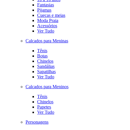
Fantasias
Pijamas
Cuecas e meias
Moda Praia
Acessórios
Ver Tudo
Calçados para Meninas
Tênis
Botas
Chinelos
Sandálias
Sapatilhas
Ver Tudo
Calçados para Meninos
Tênis
Chinelos
Papetes
Ver Tudo
Personagens