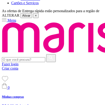
Cartões e Serviços
As ofertas de
Entrega rápida
estão personalizados para a região de
ALTERAR
Ativar
×
Menu
Fazer login
Criar conta
0
Minhas compras