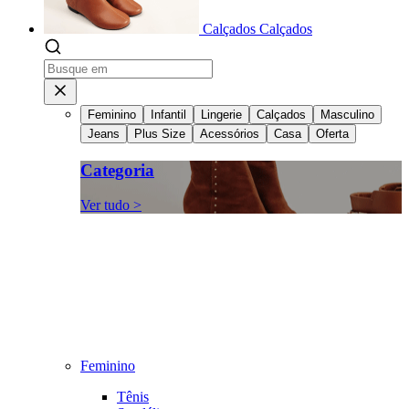
Calçados
Calçados
Feminino
Infantil
Lingerie
Calçados
Masculino
Jeans
Plus Size
Acessórios
Casa
Oferta
Categoria
Ver tudo >
Feminino
Tênis