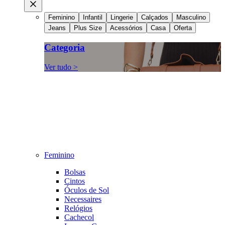
Feminino
Infantil
Lingerie
Calçados
Masculino
Jeans
Plus Size
Acessórios
Casa
Oferta
Categoria
Ver tudo >
Feminino
Bolsas
Cintos
Óculos de Sol
Necessaires
Relógios
Cachecol