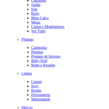
Calcinhas
Sutiãs
Kits
Body
Meia Calça
Meias
Cintas e Modeladores
Ver Tudo
Pijamas
Camisolas
Pijamas
Pijamas de Inverno
Baby Doll
Robe e Roupão
Linhas
Casual
Sexy
Renda
Personagens
Maternidade
Marcas