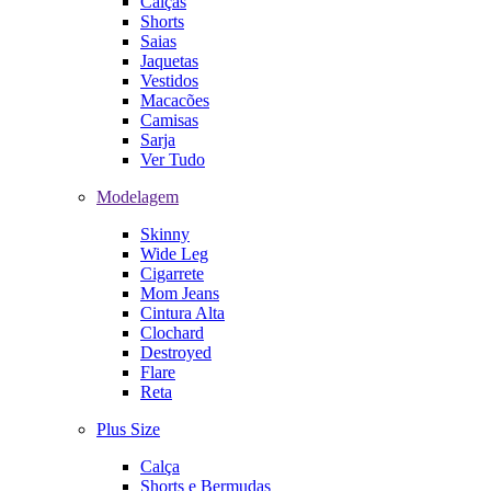
Calças
Shorts
Saias
Jaquetas
Vestidos
Macacões
Camisas
Sarja
Ver Tudo
Modelagem
Skinny
Wide Leg
Cigarrete
Mom Jeans
Cintura Alta
Clochard
Destroyed
Flare
Reta
Plus Size
Calça
Shorts e Bermudas