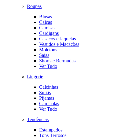
Roupas
Blusas
Calças
Camisas
Cardigans
Casacos e Jaquetas
Vestidos e Macacões
Moletons
Saias
Shorts e Bermudas
Ver Tudo
Lingerie
Calcinhas
Sutiãs
Pijamas
Camisolas
Ver Tudo
Tendências
Estampados
Tons Terrosos