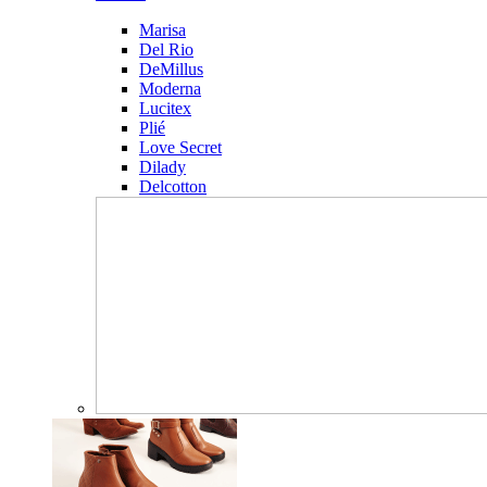
Marisa
Del Rio
DeMillus
Moderna
Lucitex
Plié
Love Secret
Dilady
Delcotton