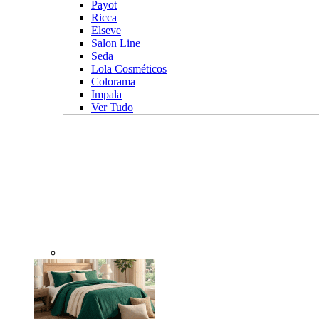
Payot
Ricca
Elseve
Salon Line
Seda
Lola Cosméticos
Colorama
Impala
Ver Tudo