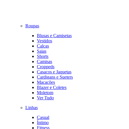
Roupas
Blusas e Camisetas
Vestidos
Calças
Saias
Shorts
Camisas
Croppeds
Casacos e Jaquetas
Cardigans e Sueters
Macacões
Blazer e Coletes
Moletom
Ver Tudo
Linhas
Casual
Íntimo
Fitness