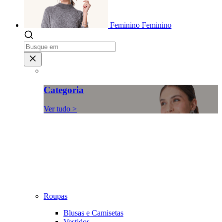
Feminino
Feminino
Categoria
Ver tudo >
Roupas
Blusas e Camisetas
Vestidos