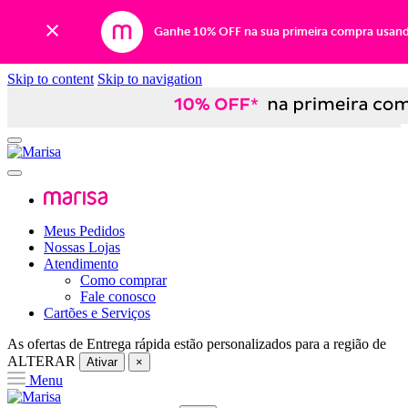
Ganhe 10% OFF na sua primeira compra usan
Skip to content
Skip to navigation
Meus Pedidos
Nossas Lojas
Atendimento
Como comprar
Fale conosco
Cartões e Serviços
As ofertas de
Entrega rápida
estão personalizados para a região de
ALTERAR
Ativar
×
Menu