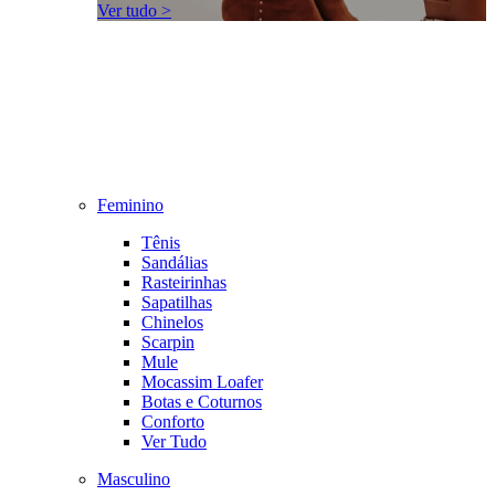
Ver tudo >
Feminino
Tênis
Sandálias
Rasteirinhas
Sapatilhas
Chinelos
Scarpin
Mule
Mocassim Loafer
Botas e Coturnos
Conforto
Ver Tudo
Masculino