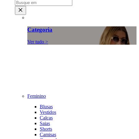
Categoria
Ver tudo >
Feminino
Blusas
Vestidos
Calças
Saias
Shorts
Camisas