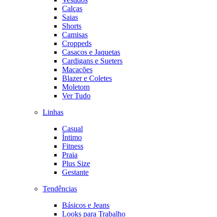
Calças
Saias
Shorts
Camisas
Croppeds
Casacos e Jaquetas
Cardigans e Sueters
Macacões
Blazer e Coletes
Moletom
Ver Tudo
Linhas
Casual
Íntimo
Fitness
Praia
Plus Size
Gestante
Tendências
Básicos e Jeans
Looks para Trabalho