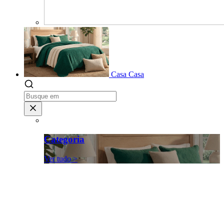
Casa
Casa
Categoria
Ver tudo >