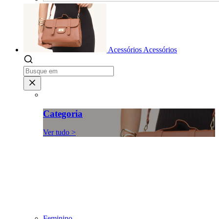
Acessórios
Acessórios
Categoria
Ver tudo >
Feminino