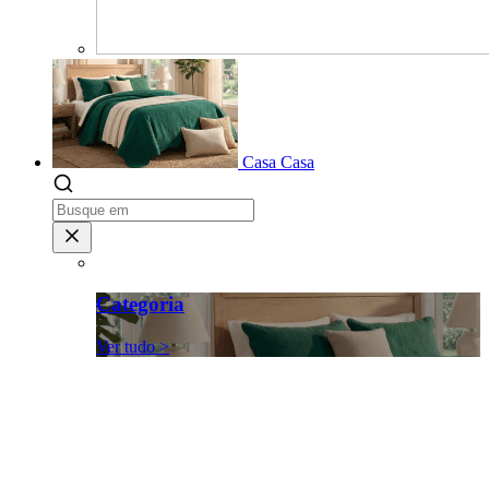
Casa
Casa
Categoria
Ver tudo >