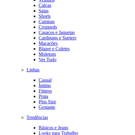
Calças
Saias
Shorts
Camisas
Croppeds
Casacos e Jaquetas
Cardigans e Sueters
Macacões
Blazer e Coletes
Moletom
Ver Tudo
Linhas
Casual
Íntimo
Fitness
Praia
Plus Size
Gestante
Tendências
Básicos e Jeans
Looks para Trabalho