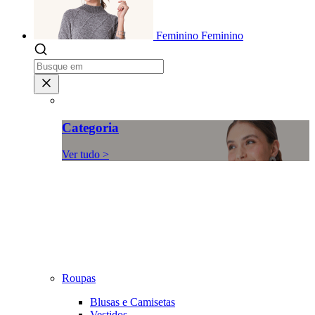
Feminino
Feminino
Categoria
Ver tudo >
Roupas
Blusas e Camisetas
Vestidos