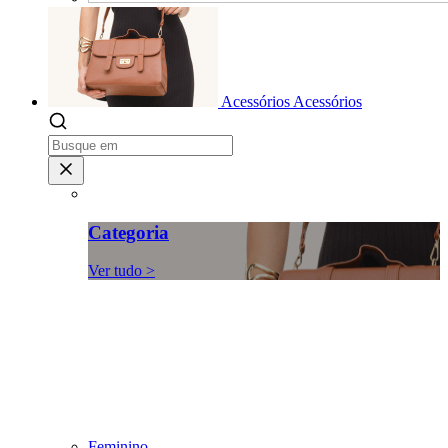
Acessórios
Acessórios
Categoria
Ver tudo >
Feminino