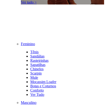
Ver tudo >
Feminino
Tênis
Sandálias
Rasteirinhas
Sapatilhas
Chinelos
Scarpin
Mule
Mocassim Loafer
Botas e Coturnos
Conforto
Ver Tudo
Masculino