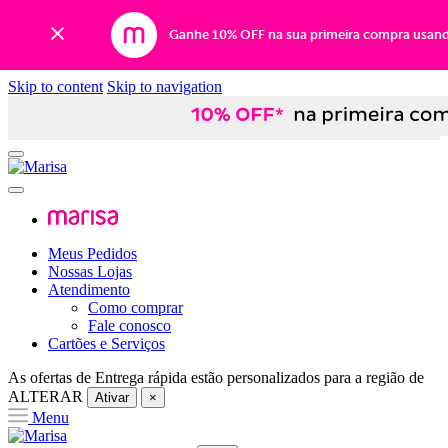
Ganhe 10% OFF na sua primeira compra usan
Skip to content
Skip to navigation
Meus Pedidos
Nossas Lojas
Atendimento
Como comprar
Fale conosco
Cartões e Serviços
As ofertas de
Entrega rápida
estão personalizados para a região de
ALTERAR
Ativar
×
Menu