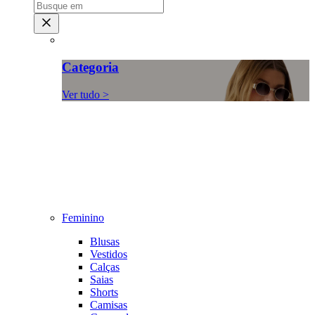
Categoria
Ver tudo >
Feminino
Blusas
Vestidos
Calças
Saias
Shorts
Camisas