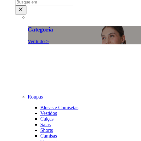
Categoria
Ver tudo >
Roupas
Blusas e Camisetas
Vestidos
Calças
Saias
Shorts
Camisas