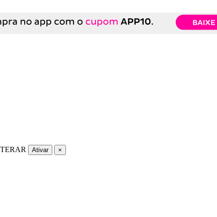
LTERAR
Ativar
×