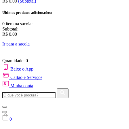
R$ 0,00
(Subtotal)
Últimos produtos adicionados:
0 item
na sacola:
Subtotal:
R$ 0,00
Ir para a sacola
Quantidade: 0
Baixe o App
Cartão e Serviços
Minha conta
0