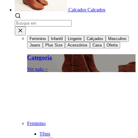
Calçados
Calçados
Feminino
Infantil
Lingerie
Calçados
Masculino
Jeans
Plus Size
Acessórios
Casa
Oferta
Categoria
Ver tudo >
Feminino
Tênis