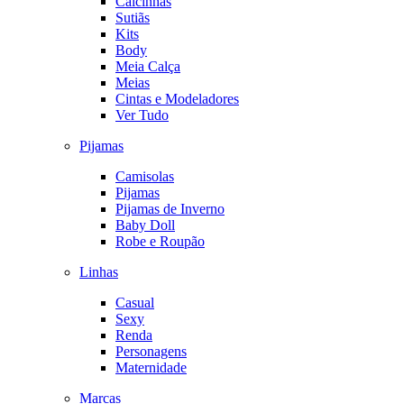
Calcinhas
Sutiãs
Kits
Body
Meia Calça
Meias
Cintas e Modeladores
Ver Tudo
Pijamas
Camisolas
Pijamas
Pijamas de Inverno
Baby Doll
Robe e Roupão
Linhas
Casual
Sexy
Renda
Personagens
Maternidade
Marcas