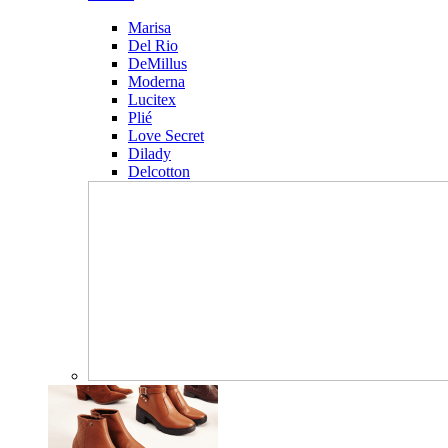
Marisa
Del Rio
DeMillus
Moderna
Lucitex
Plié
Love Secret
Dilady
Delcotton