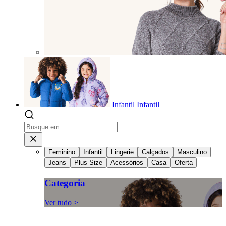
Infantil
Infantil
Feminino
Infantil
Lingerie
Calçados
Masculino
Jeans
Plus Size
Acessórios
Casa
Oferta
Categoria
Ver tudo >