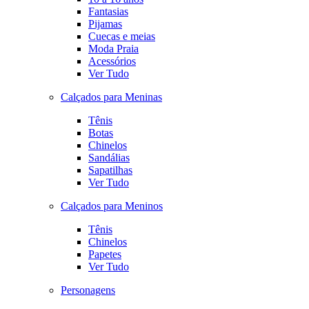
Fantasias
Pijamas
Cuecas e meias
Moda Praia
Acessórios
Ver Tudo
Calçados para Meninas
Tênis
Botas
Chinelos
Sandálias
Sapatilhas
Ver Tudo
Calçados para Meninos
Tênis
Chinelos
Papetes
Ver Tudo
Personagens