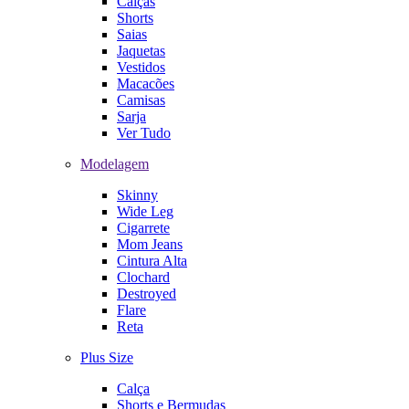
Calças
Shorts
Saias
Jaquetas
Vestidos
Macacões
Camisas
Sarja
Ver Tudo
Modelagem
Skinny
Wide Leg
Cigarrete
Mom Jeans
Cintura Alta
Clochard
Destroyed
Flare
Reta
Plus Size
Calça
Shorts e Bermudas