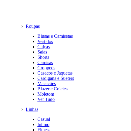
Roupas
Blusas e Camisetas
Vestidos
Calças
Saias
Shorts
Camisas
Croppeds
Casacos e Jaquetas
Cardigans e Sueters
Macacões
Blazer e Coletes
Moletom
Ver Tudo
Linhas
Casual
Íntimo
Fitness