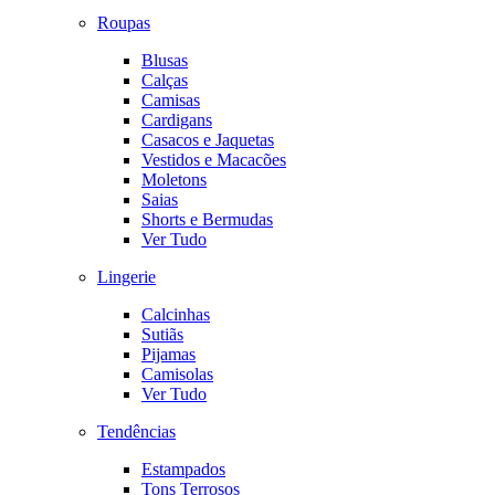
Roupas
Blusas
Calças
Camisas
Cardigans
Casacos e Jaquetas
Vestidos e Macacões
Moletons
Saias
Shorts e Bermudas
Ver Tudo
Lingerie
Calcinhas
Sutiãs
Pijamas
Camisolas
Ver Tudo
Tendências
Estampados
Tons Terrosos