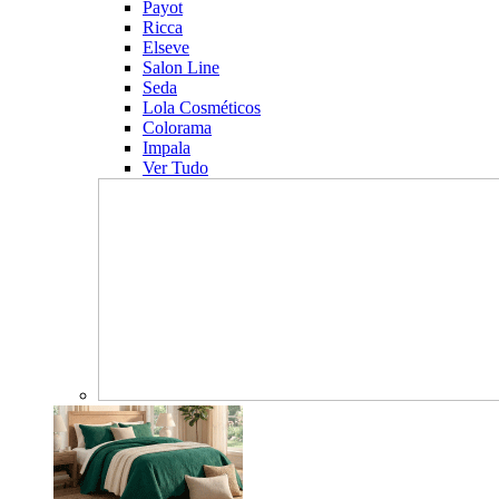
Payot
Ricca
Elseve
Salon Line
Seda
Lola Cosméticos
Colorama
Impala
Ver Tudo