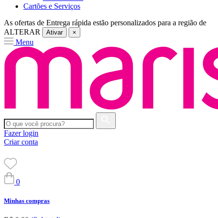
Cartões e Serviços
As ofertas de
Entrega rápida
estão personalizados para a região de
ALTERAR
Ativar
×
Menu
Fazer login
Criar conta
0
Minhas compras