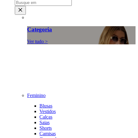
Categoria
Ver tudo >
Feminino
Blusas
Vestidos
Calças
Saias
Shorts
Camisas