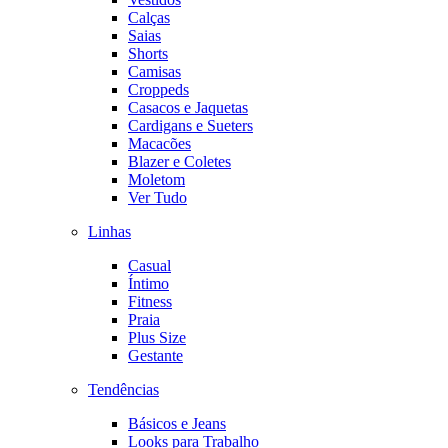
Calças
Saias
Shorts
Camisas
Croppeds
Casacos e Jaquetas
Cardigans e Sueters
Macacões
Blazer e Coletes
Moletom
Ver Tudo
Linhas
Casual
Íntimo
Fitness
Praia
Plus Size
Gestante
Tendências
Básicos e Jeans
Looks para Trabalho