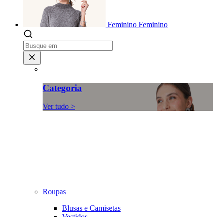
Feminino
Feminino
Categoria
Ver tudo >
Roupas
Blusas e Camisetas
Vestidos