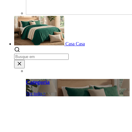
Casa
Casa
Categoria
Ver tudo >