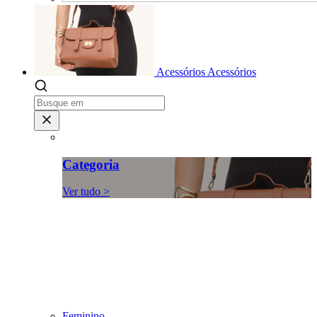
Acessórios
Acessórios
Categoria
Ver tudo >
Feminino