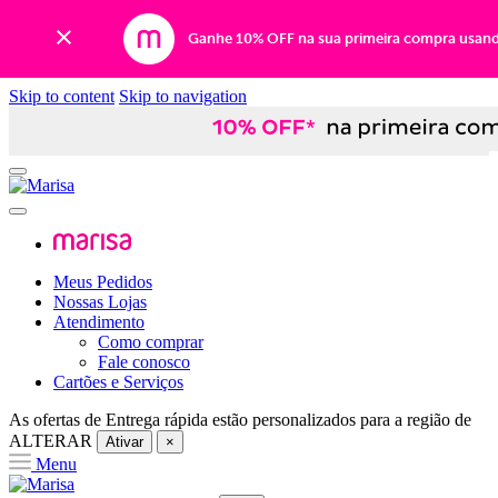
Ganhe 10% OFF na sua primeira compra usan
Skip to content
Skip to navigation
Meus Pedidos
Nossas Lojas
Atendimento
Como comprar
Fale conosco
Cartões e Serviços
As ofertas de
Entrega rápida
estão personalizados para a região de
ALTERAR
Ativar
×
Menu