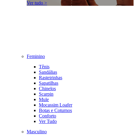
Ver tudo >
Feminino
Tênis
Sandálias
Rasteirinhas
Sapatilhas
Chinelos
Scarpin
Mule
Mocassim Loafer
Botas e Coturnos
Conforto
Ver Tudo
Masculino