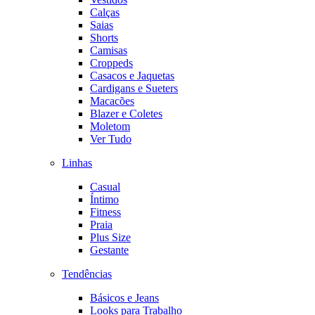
Calças
Saias
Shorts
Camisas
Croppeds
Casacos e Jaquetas
Cardigans e Sueters
Macacões
Blazer e Coletes
Moletom
Ver Tudo
Linhas
Casual
Íntimo
Fitness
Praia
Plus Size
Gestante
Tendências
Básicos e Jeans
Looks para Trabalho