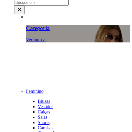
Categoria
Ver tudo >
Feminino
Blusas
Vestidos
Calças
Saias
Shorts
Camisas