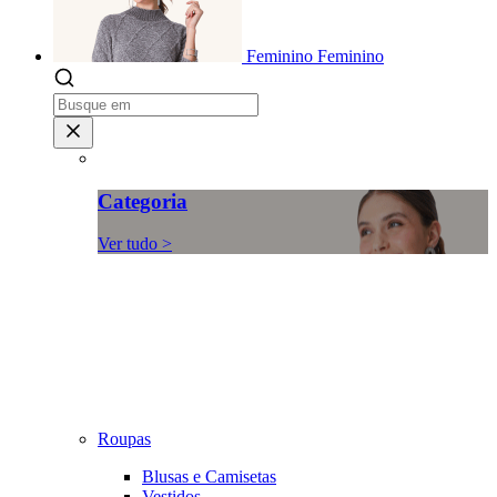
Feminino
Feminino
Categoria
Ver tudo >
Roupas
Blusas e Camisetas
Vestidos