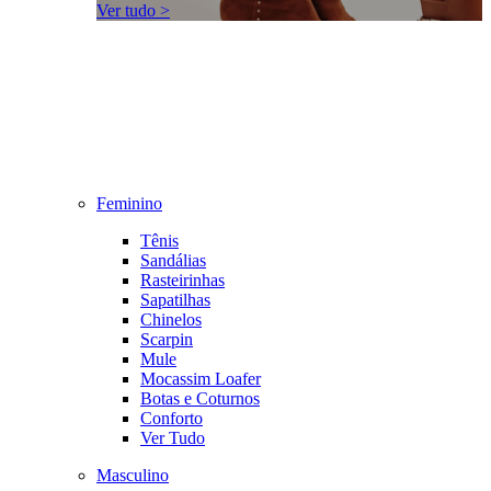
Ver tudo >
Feminino
Tênis
Sandálias
Rasteirinhas
Sapatilhas
Chinelos
Scarpin
Mule
Mocassim Loafer
Botas e Coturnos
Conforto
Ver Tudo
Masculino