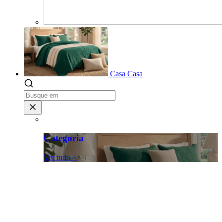
Casa
Casa
Categoria
Ver tudo >