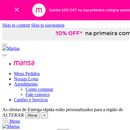
Ganhe 10% OFF na sua primeira compra usan
Skip to content
Skip to navigation
Meus Pedidos
Nossas Lojas
Atendimento
Como comprar
Fale conosco
Cartões e Serviços
As ofertas de
Entrega rápida
estão personalizados para a região de
ALTERAR
Ativar
×
Menu