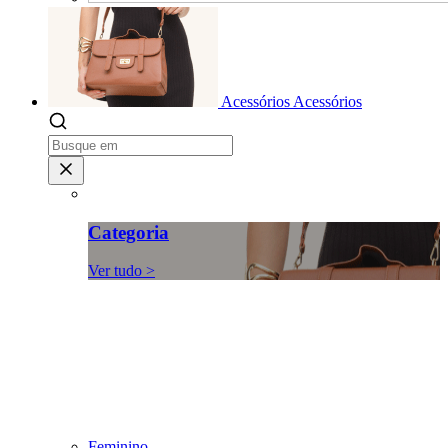
Acessórios
Acessórios
Categoria
Ver tudo >
Feminino