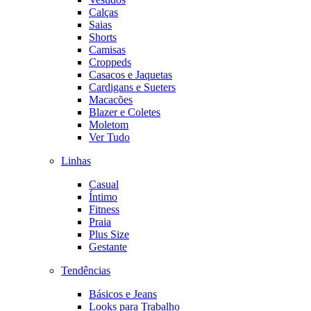
Calças
Saias
Shorts
Camisas
Croppeds
Casacos e Jaquetas
Cardigans e Sueters
Macacões
Blazer e Coletes
Moletom
Ver Tudo
Linhas
Casual
Íntimo
Fitness
Praia
Plus Size
Gestante
Tendências
Básicos e Jeans
Looks para Trabalho