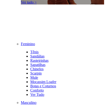
Ver tudo >
Feminino
Tênis
Sandálias
Rasteirinhas
Sapatilhas
Chinelos
Scarpin
Mule
Mocassim Loafer
Botas e Coturnos
Conforto
Ver Tudo
Masculino