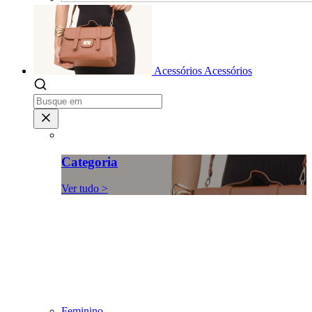
Acessórios
Acessórios
Categoria
Ver tudo >
Feminino