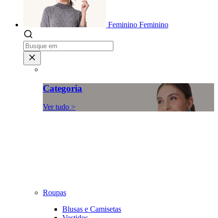
Feminino
Feminino
Categoria
Ver tudo >
Roupas
Blusas e Camisetas
Vestidos