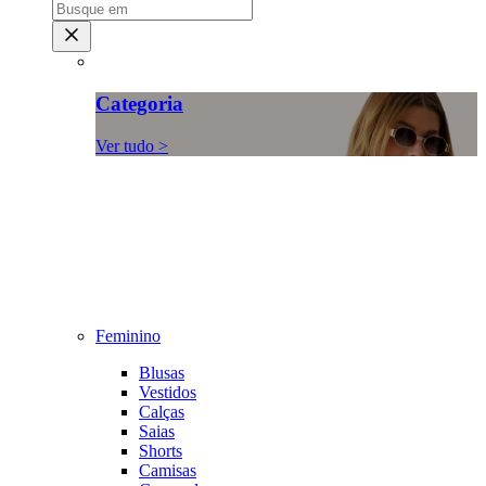
Categoria
Ver tudo >
Feminino
Blusas
Vestidos
Calças
Saias
Shorts
Camisas