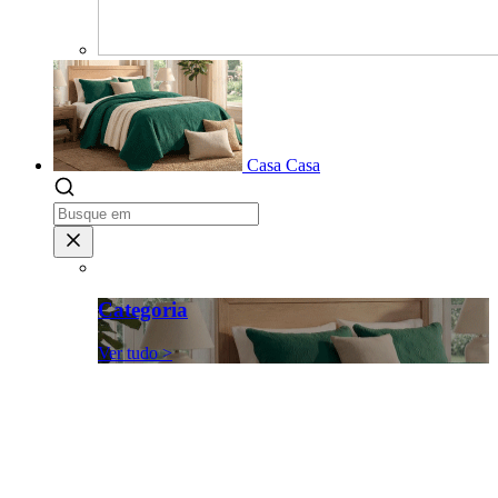
Casa
Casa
Categoria
Ver tudo >