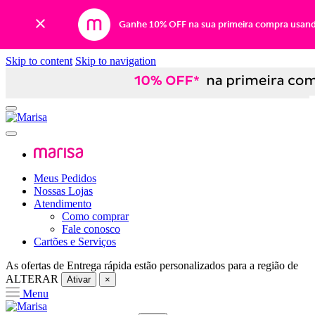
Ganhe 10% OFF na sua primeira compra usan
Skip to content
Skip to navigation
Meus Pedidos
Nossas Lojas
Atendimento
Como comprar
Fale conosco
Cartões e Serviços
As ofertas de
Entrega rápida
estão personalizados para a região de
ALTERAR
Ativar
×
Menu