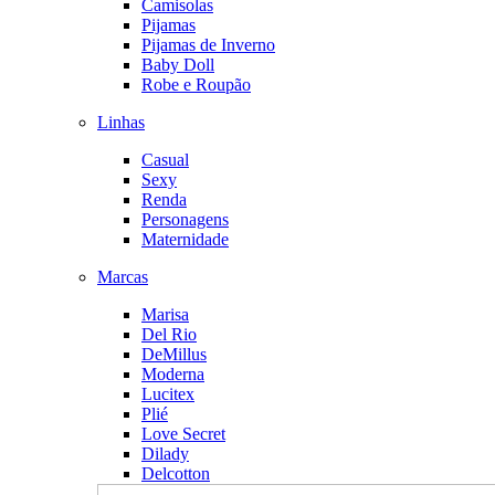
Camisolas
Pijamas
Pijamas de Inverno
Baby Doll
Robe e Roupão
Linhas
Casual
Sexy
Renda
Personagens
Maternidade
Marcas
Marisa
Del Rio
DeMillus
Moderna
Lucitex
Plié
Love Secret
Dilady
Delcotton