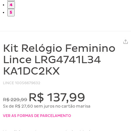
4
5
Kit Relógio Feminino
Lince LRG4741L34
KA1DC2KX
LINCE
10056679632
R$ 137,99
R$ 229,99
5x de R$ 27,60 sem juros no cartão marisa
VER AS FORMAS DE PARCELAMENTO