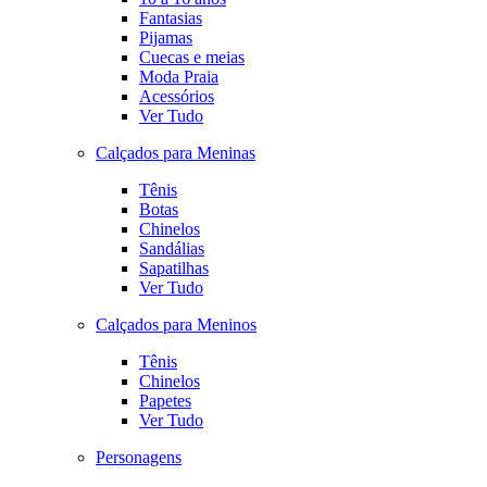
Fantasias
Pijamas
Cuecas e meias
Moda Praia
Acessórios
Ver Tudo
Calçados para Meninas
Tênis
Botas
Chinelos
Sandálias
Sapatilhas
Ver Tudo
Calçados para Meninos
Tênis
Chinelos
Papetes
Ver Tudo
Personagens