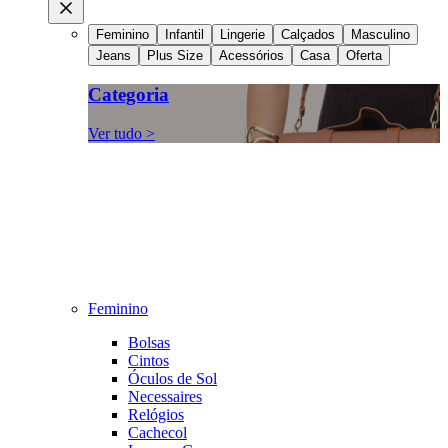
Feminino
Infantil
Lingerie
Calçados
Masculino
Jeans
Plus Size
Acessórios
Casa
Oferta
Categoria
Ver tudo >
Feminino
Bolsas
Cintos
Óculos de Sol
Necessaires
Relógios
Cachecol