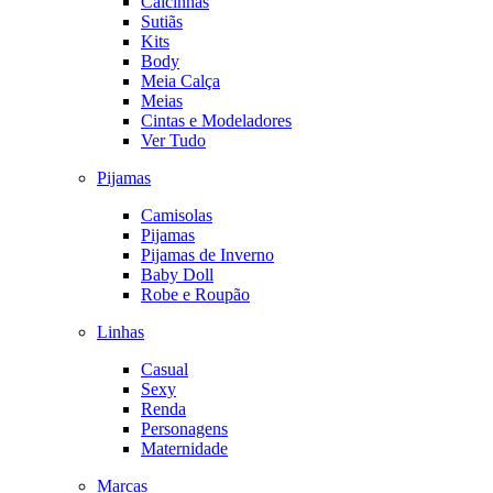
Calcinhas
Sutiãs
Kits
Body
Meia Calça
Meias
Cintas e Modeladores
Ver Tudo
Pijamas
Camisolas
Pijamas
Pijamas de Inverno
Baby Doll
Robe e Roupão
Linhas
Casual
Sexy
Renda
Personagens
Maternidade
Marcas