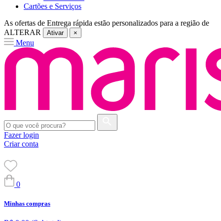
Cartões e Serviços
As ofertas de
Entrega rápida
estão personalizados para a região de
ALTERAR
Ativar
×
Menu
Fazer login
Criar conta
0
Minhas compras