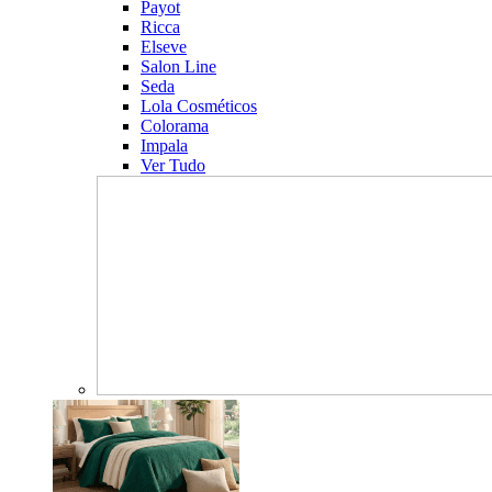
Payot
Ricca
Elseve
Salon Line
Seda
Lola Cosméticos
Colorama
Impala
Ver Tudo