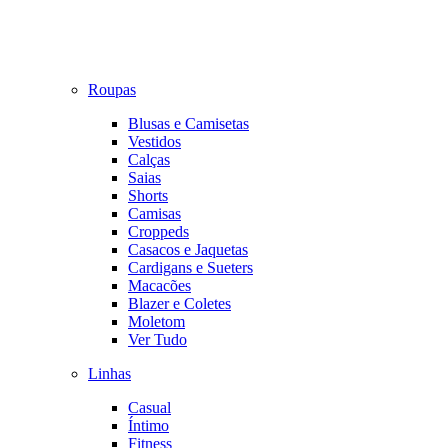
Roupas
Blusas e Camisetas
Vestidos
Calças
Saias
Shorts
Camisas
Croppeds
Casacos e Jaquetas
Cardigans e Sueters
Macacões
Blazer e Coletes
Moletom
Ver Tudo
Linhas
Casual
Íntimo
Fitness