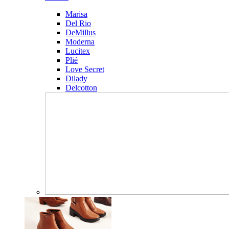
Marisa
Del Rio
DeMillus
Moderna
Lucitex
Plié
Love Secret
Dilady
Delcotton