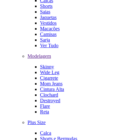
Calças
Shorts
Saias
Jaquetas
Vestidos
Macacões
Camisas
Sarja
Ver Tudo
Modelagem
Skinny
Wide Leg
Cigarrete
Mom Jeans
Cintura Alta
Clochard
Destroyed
Flare
Reta
Plus Size
Calça
Shorts e Bermudas