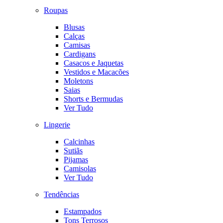
Roupas
Blusas
Calças
Camisas
Cardigans
Casacos e Jaquetas
Vestidos e Macacões
Moletons
Saias
Shorts e Bermudas
Ver Tudo
Lingerie
Calcinhas
Sutiãs
Pijamas
Camisolas
Ver Tudo
Tendências
Estampados
Tons Terrosos