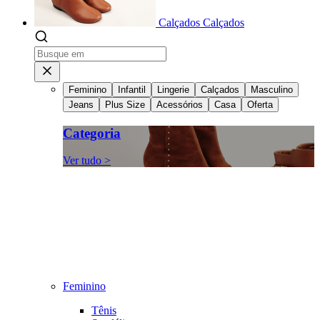
Calçados
Calçados
Feminino
Infantil
Lingerie
Calçados
Masculino
Jeans
Plus Size
Acessórios
Casa
Oferta
Categoria
Ver tudo >
Feminino
Tênis