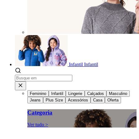
Infantil
Infantil
Feminino
Infantil
Lingerie
Calçados
Masculino
Jeans
Plus Size
Acessórios
Casa
Oferta
Categoria
Ver tudo >