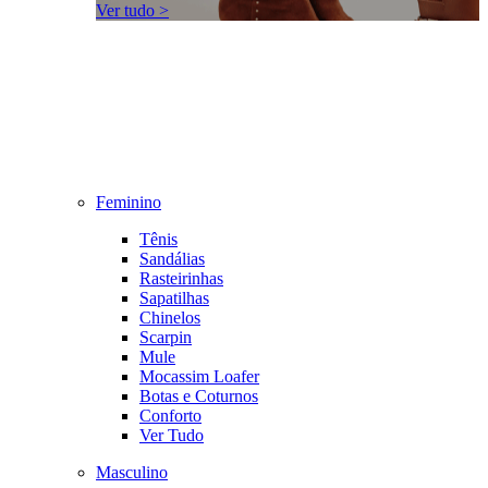
Ver tudo >
Feminino
Tênis
Sandálias
Rasteirinhas
Sapatilhas
Chinelos
Scarpin
Mule
Mocassim Loafer
Botas e Coturnos
Conforto
Ver Tudo
Masculino