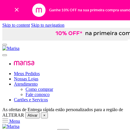
Ganhe 10% OFF na sua primeira compra usan
Skip to content
Skip to navigation
Meus Pedidos
Nossas Lojas
Atendimento
Como comprar
Fale conosco
Cartões e Serviços
As ofertas de
Entrega rápida
estão personalizados para a região de
ALTERAR
Ativar
×
Menu