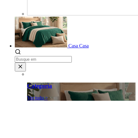
Casa
Casa
Categoria
Ver tudo >