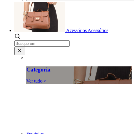
Acessórios
Acessórios
Categoria
Ver tudo >
Feminino