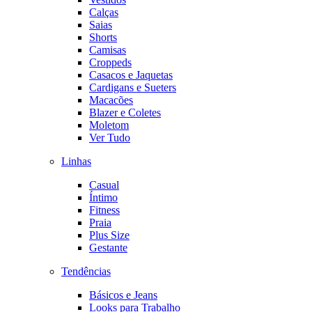
Calças
Saias
Shorts
Camisas
Croppeds
Casacos e Jaquetas
Cardigans e Sueters
Macacões
Blazer e Coletes
Moletom
Ver Tudo
Linhas
Casual
Íntimo
Fitness
Praia
Plus Size
Gestante
Tendências
Básicos e Jeans
Looks para Trabalho