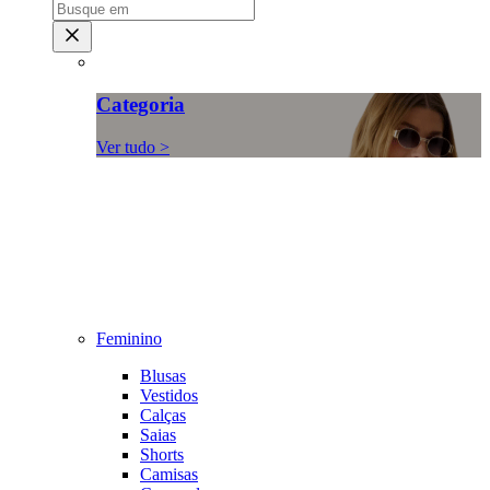
Categoria
Ver tudo >
Feminino
Blusas
Vestidos
Calças
Saias
Shorts
Camisas