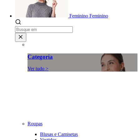
Feminino
Feminino
Categoria
Ver tudo >
Roupas
Blusas e Camisetas
Vestidos