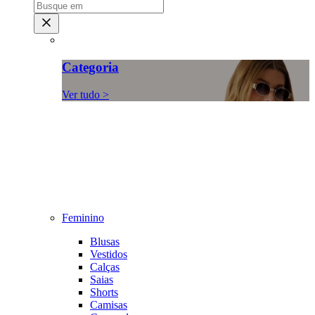
Categoria
Ver tudo >
Feminino
Blusas
Vestidos
Calças
Saias
Shorts
Camisas