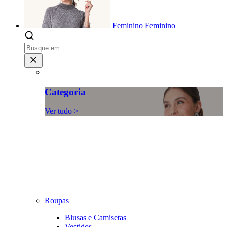
Feminino
Feminino
Categoria
Ver tudo >
Roupas
Blusas e Camisetas
Vestidos