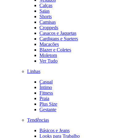
Calças
Saias
Shorts
Camisas
Croppeds
Casacos e Jaquetas
Cardigans e Sueters
Macacões
Blazer e Coletes
Moletom
Ver Tudo
Linhas
Casual
Íntimo
Fitness
Praia
Plus Size
Gestante
Tendências
Básicos e Jeans
Looks para Trabalho