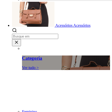
Acessórios
Acessórios
Categoria
Ver tudo >
Feminino