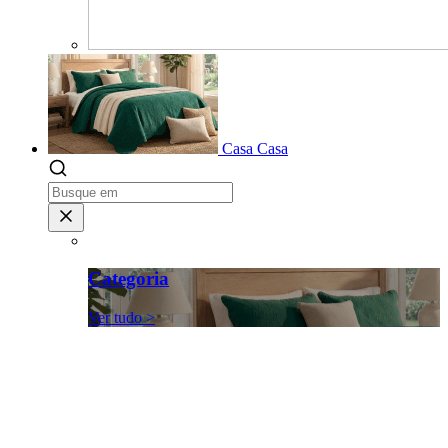
Casa
Casa
Categoria
Ver tudo >