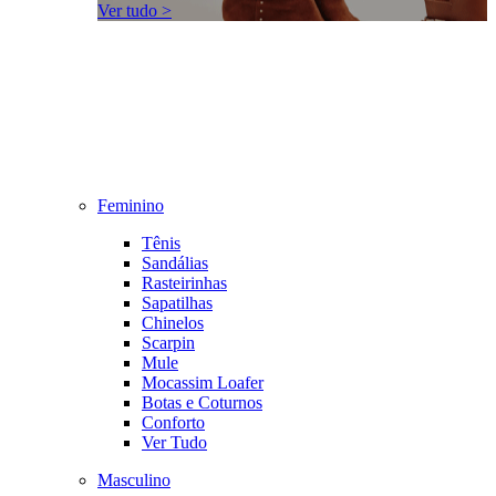
Ver tudo >
Feminino
Tênis
Sandálias
Rasteirinhas
Sapatilhas
Chinelos
Scarpin
Mule
Mocassim Loafer
Botas e Coturnos
Conforto
Ver Tudo
Masculino