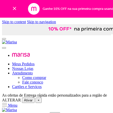
Ganhe 10% OFF na sua primeira compra usan
Skip to content
Skip to navigation
Meus Pedidos
Nossas Lojas
Atendimento
Como comprar
Fale conosco
Cartões e Serviços
As ofertas de
Entrega rápida
estão personalizados para a região de
ALTERAR
Ativar
×
Menu