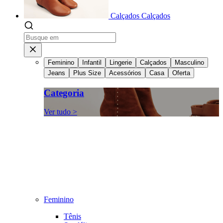
Calçados
Calçados
Feminino
Infantil
Lingerie
Calçados
Masculino
Jeans
Plus Size
Acessórios
Casa
Oferta
Categoria
Ver tudo >
Feminino
Tênis