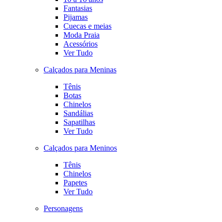
Fantasias
Pijamas
Cuecas e meias
Moda Praia
Acessórios
Ver Tudo
Calçados para Meninas
Tênis
Botas
Chinelos
Sandálias
Sapatilhas
Ver Tudo
Calçados para Meninos
Tênis
Chinelos
Papetes
Ver Tudo
Personagens