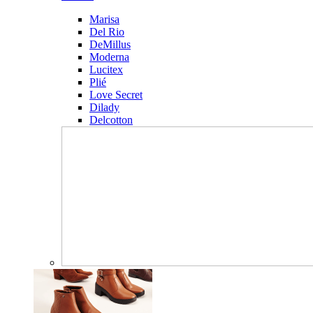
Marisa
Del Rio
DeMillus
Moderna
Lucitex
Plié
Love Secret
Dilady
Delcotton