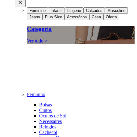
Feminino
Infantil
Lingerie
Calçados
Masculino
Jeans
Plus Size
Acessórios
Casa
Oferta
Categoria
Ver tudo >
Feminino
Bolsas
Cintos
Óculos de Sol
Necessaires
Relógios
Cachecol