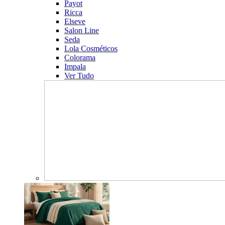
Payot
Ricca
Elseve
Salon Line
Seda
Lola Cosméticos
Colorama
Impala
Ver Tudo