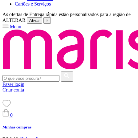
Cartões e Serviços
As ofertas de
Entrega rápida
estão personalizados para a região de
ALTERAR
Ativar
×
Menu
Fazer login
Criar conta
0
Minhas compras