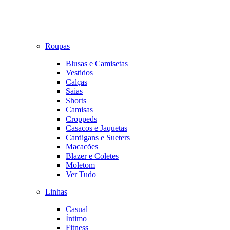
Roupas
Blusas e Camisetas
Vestidos
Calças
Saias
Shorts
Camisas
Croppeds
Casacos e Jaquetas
Cardigans e Sueters
Macacões
Blazer e Coletes
Moletom
Ver Tudo
Linhas
Casual
Íntimo
Fitness