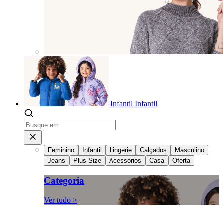
Infantil
Infantil
Feminino
Infantil
Lingerie
Calçados
Masculino
Jeans
Plus Size
Acessórios
Casa
Oferta
Categoria
Ver tudo >