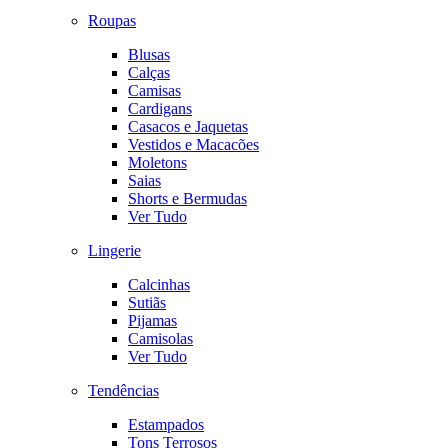
Roupas
Blusas
Calças
Camisas
Cardigans
Casacos e Jaquetas
Vestidos e Macacões
Moletons
Saias
Shorts e Bermudas
Ver Tudo
Lingerie
Calcinhas
Sutiãs
Pijamas
Camisolas
Ver Tudo
Tendências
Estampados
Tons Terrosos