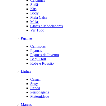
Calcinhas
Sutiãs
Kits
Body
Meia Calça
Meias
Cintas e Modeladores
Ver Tudo
Pijamas
Camisolas
Pijamas
Pijamas de Inverno
Baby Doll
Robe e Roupão
Linhas
Casual
Sexy
Renda
Personagens
Maternidade
Marcas