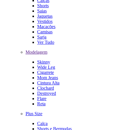
Calças
Shorts
Saias
Jaquetas
Vestidos
Macacões
Camisas
Sarja
Ver Tudo
Modelagem
Skinny
Wide Leg
Cigarrete
Mom Jeans
Cintura Alta
Clochard
Destroyed
Flare
Reta
Plus Size
Calça
Shorts e Bermudas