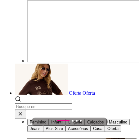
Oferta
Oferta
Feminino
Infantil
Lingerie
Calçados
Masculino
1
2
3
4
Jeans
Plus Size
Acessórios
Casa
Oferta