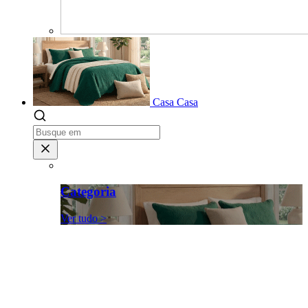
Casa
Casa
Categoria
Ver tudo >