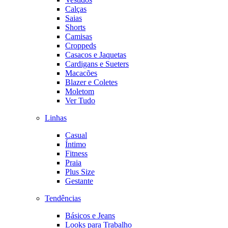
Calças
Saias
Shorts
Camisas
Croppeds
Casacos e Jaquetas
Cardigans e Sueters
Macacões
Blazer e Coletes
Moletom
Ver Tudo
Linhas
Casual
Íntimo
Fitness
Praia
Plus Size
Gestante
Tendências
Básicos e Jeans
Looks para Trabalho