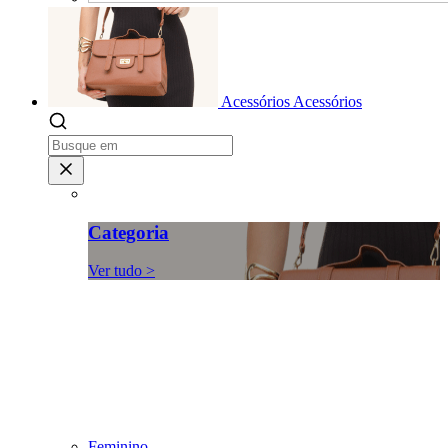
Acessórios
Acessórios
Categoria
Ver tudo >
Feminino