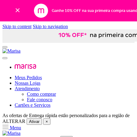
Ganhe 10% OFF na sua primeira compra usan
Skip to content
Skip to navigation
Meus Pedidos
Nossas Lojas
Atendimento
Como comprar
Fale conosco
Cartões e Serviços
As ofertas de
Entrega rápida
estão personalizados para a região de
ALTERAR
Ativar
×
Menu