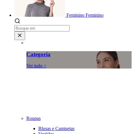
Feminino
Feminino
Categoria
Ver tudo >
Roupas
Blusas e Camisetas
Vestidos