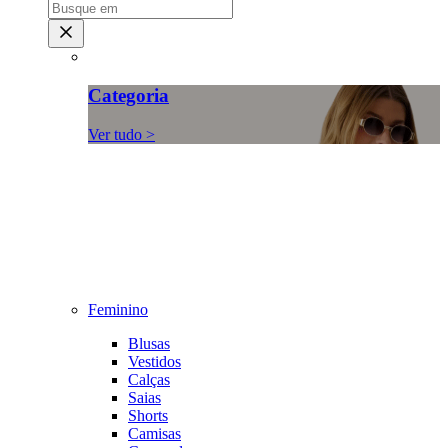
Categoria
Ver tudo >
Feminino
Blusas
Vestidos
Calças
Saias
Shorts
Camisas