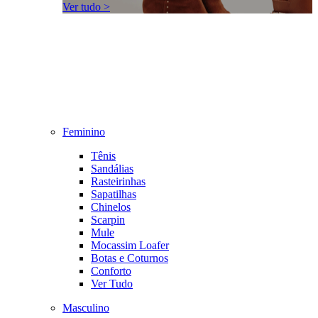
Ver tudo >
Feminino
Tênis
Sandálias
Rasteirinhas
Sapatilhas
Chinelos
Scarpin
Mule
Mocassim Loafer
Botas e Coturnos
Conforto
Ver Tudo
Masculino