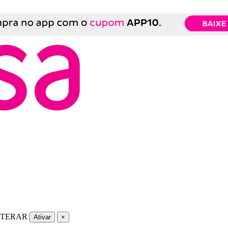
LTERAR
Ativar
×