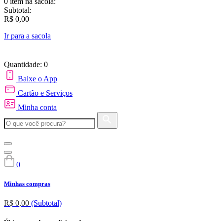
0 item
na sacola:
Subtotal:
R$ 0,00
Ir para a sacola
Quantidade: 0
Baixe o App
Cartão e Serviços
Minha conta
0
Minhas compras
R$ 0,00
(Subtotal)