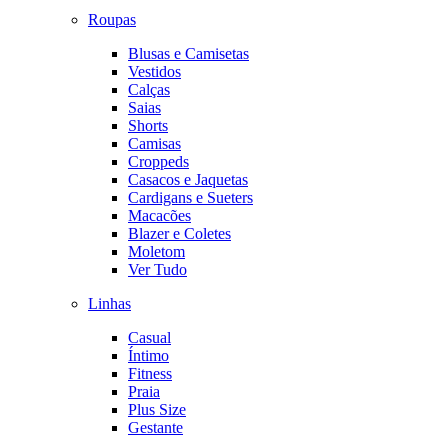
Roupas
Blusas e Camisetas
Vestidos
Calças
Saias
Shorts
Camisas
Croppeds
Casacos e Jaquetas
Cardigans e Sueters
Macacões
Blazer e Coletes
Moletom
Ver Tudo
Linhas
Casual
Íntimo
Fitness
Praia
Plus Size
Gestante