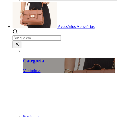
Acessórios
Acessórios
Categoria
Ver tudo >
Feminino