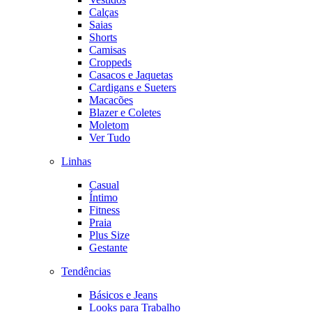
Calças
Saias
Shorts
Camisas
Croppeds
Casacos e Jaquetas
Cardigans e Sueters
Macacões
Blazer e Coletes
Moletom
Ver Tudo
Linhas
Casual
Íntimo
Fitness
Praia
Plus Size
Gestante
Tendências
Básicos e Jeans
Looks para Trabalho