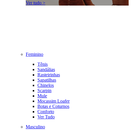
Ver tudo >
Feminino
Tênis
Sandálias
Rasteirinhas
Sapatilhas
Chinelos
Scarpin
Mule
Mocassim Loafer
Botas e Coturnos
Conforto
Ver Tudo
Masculino