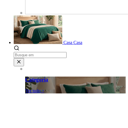
Casa
Casa
Categoria
Ver tudo >