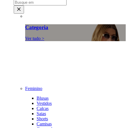
Categoria
Ver tudo >
Feminino
Blusas
Vestidos
Calças
Saias
Shorts
Camisas