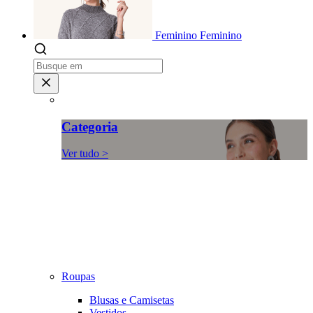
Feminino
Feminino
Categoria
Ver tudo >
Roupas
Blusas e Camisetas
Vestidos