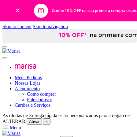
Ganhe 10% OFF na sua primeira compra usan
Skip to content
Skip to navigation
Meus Pedidos
Nossas Lojas
Atendimento
Como comprar
Fale conosco
Cartões e Serviços
As ofertas de
Entrega rápida
estão personalizados para a região de
ALTERAR
Ativar
×
Menu