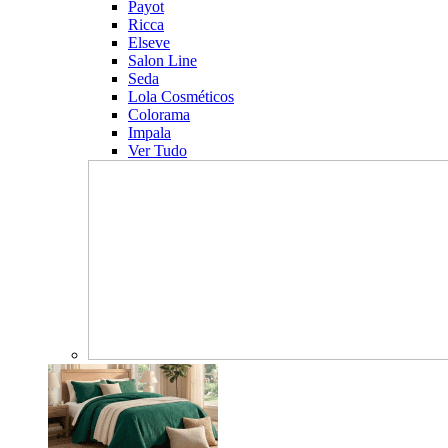
Payot
Ricca
Elseve
Salon Line
Seda
Lola Cosméticos
Colorama
Impala
Ver Tudo