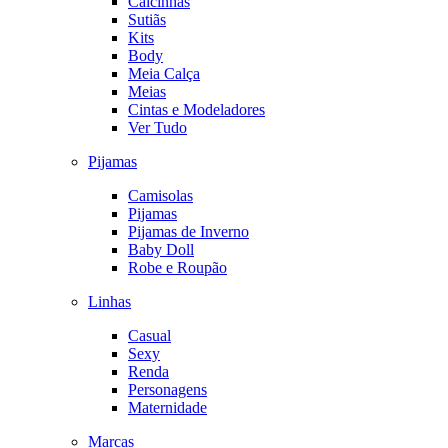
Calcinhas
Sutiãs
Kits
Body
Meia Calça
Meias
Cintas e Modeladores
Ver Tudo
Pijamas
Camisolas
Pijamas
Pijamas de Inverno
Baby Doll
Robe e Roupão
Linhas
Casual
Sexy
Renda
Personagens
Maternidade
Marcas