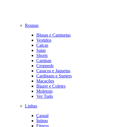
Roupas
Blusas e Camisetas
Vestidos
Calças
Saias
Shorts
Camisas
Croppeds
Casacos e Jaquetas
Cardigans e Sueters
Macacões
Blazer e Coletes
Moletom
Ver Tudo
Linhas
Casual
Íntimo
Fitness