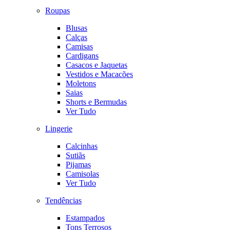
Roupas
Blusas
Calças
Camisas
Cardigans
Casacos e Jaquetas
Vestidos e Macacões
Moletons
Saias
Shorts e Bermudas
Ver Tudo
Lingerie
Calcinhas
Sutiãs
Pijamas
Camisolas
Ver Tudo
Tendências
Estampados
Tons Terrosos