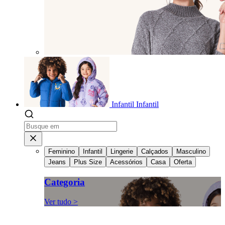
Infantil
Infantil
Feminino
Infantil
Lingerie
Calçados
Masculino
Jeans
Plus Size
Acessórios
Casa
Oferta
Categoria
Ver tudo >