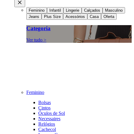
Feminino
Infantil
Lingerie
Calçados
Masculino
Jeans
Plus Size
Acessórios
Casa
Oferta
Categoria
Ver tudo >
Feminino
Bolsas
Cintos
Óculos de Sol
Necessaires
Relógios
Cachecol