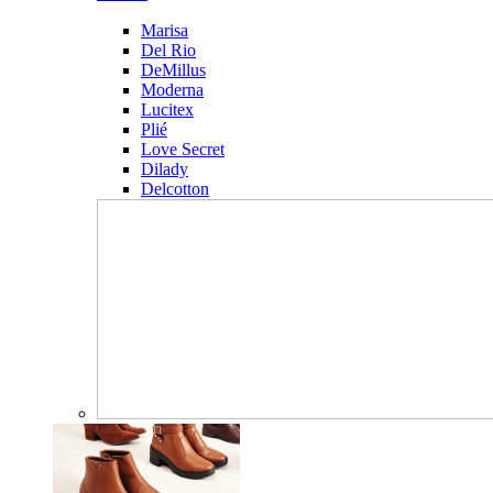
Marisa
Del Rio
DeMillus
Moderna
Lucitex
Plié
Love Secret
Dilady
Delcotton