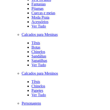
Fantasias
Pijamas
Cuecas e meias
Moda Praia
Acessórios
Ver Tudo
Calçados para Meninas
Tênis
Botas
Chinelos
Sandálias
Sapatilhas
Ver Tudo
Calçados para Meninos
Tênis
Chinelos
Papetes
Ver Tudo
Personagens