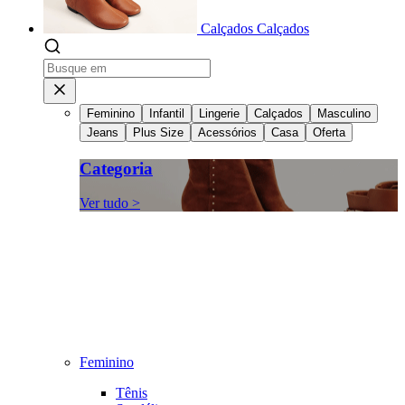
Calçados
Calçados
Feminino
Infantil
Lingerie
Calçados
Masculino
Jeans
Plus Size
Acessórios
Casa
Oferta
Categoria
Ver tudo >
Feminino
Tênis