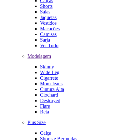
Calças
Shorts
Saias
Jaquetas
Vestidos
Macacões
Camisas
Sarja
Ver Tudo
Modelagem
Skinny
Wide Leg
Cigarrete
Mom Jeans
Cintura Alta
Clochard
Destroyed
Flare
Reta
Plus Size
Calça
Shorts e Bermudas