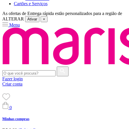
Cartões e Serviços
As ofertas de
Entrega rápida
estão personalizados para a região de
ALTERAR
Ativar
×
Menu
Fazer login
Criar conta
0
Minhas compras