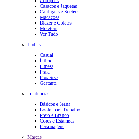
Croppeds
Casacos e Jaquetas
Cardigans e Sueters
Macacões
Blazer e Coletes
Moletom
Ver Tudo
Linhas
Casual
Íntimo
Fitness
Praia
Plus Size
Gestante
Tendências
Básicos e Jeans
Looks para Trabalho
Preto e Branco
Cores e Estampas
Personagens
Marcas