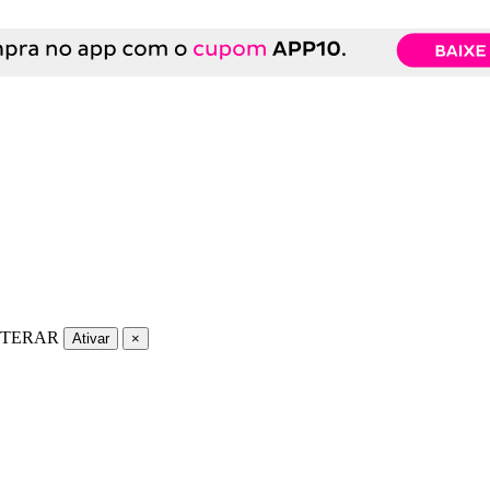
LTERAR
Ativar
×