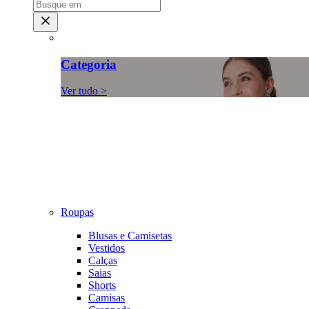
Categoria
Ver tudo >
Roupas
Blusas e Camisetas
Vestidos
Calças
Saias
Shorts
Camisas