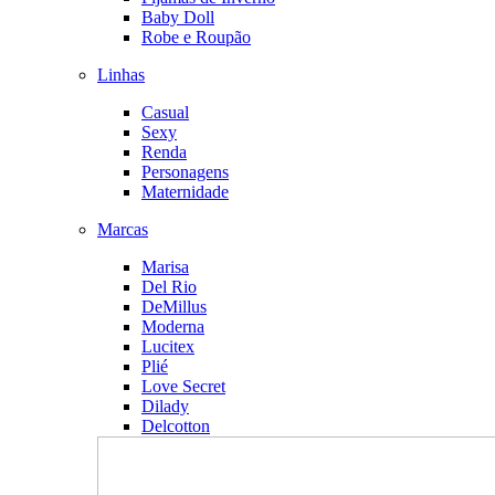
Baby Doll
Robe e Roupão
Linhas
Casual
Sexy
Renda
Personagens
Maternidade
Marcas
Marisa
Del Rio
DeMillus
Moderna
Lucitex
Plié
Love Secret
Dilady
Delcotton