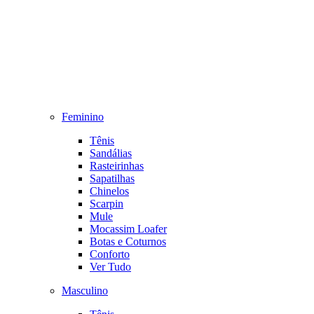
Feminino
Tênis
Sandálias
Rasteirinhas
Sapatilhas
Chinelos
Scarpin
Mule
Mocassim Loafer
Botas e Coturnos
Conforto
Ver Tudo
Masculino