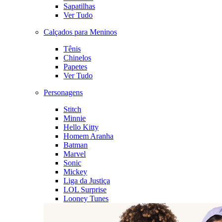
Sapatilhas
Ver Tudo
Calçados para Meninos
Tênis
Chinelos
Papetes
Ver Tudo
Personagens
Stitch
Minnie
Hello Kitty
Homem Aranha
Batman
Marvel
Sonic
Mickey
Liga da Justiça
LOL Surprise
Looney Tunes