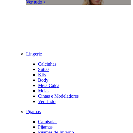
Ver tudo >
Lingerie
Calcinhas
Sutiãs
Kits
Body
Meia Calça
Meias
Cintas e Modeladores
Ver Tudo
Pijamas
Camisolas
Pijamas
Pijamas de Inverno