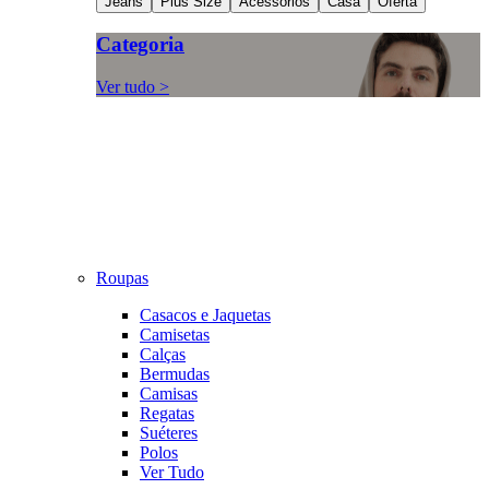
Jeans
Plus Size
Acessórios
Casa
Oferta
Categoria
Ver tudo >
Roupas
Casacos e Jaquetas
Camisetas
Calças
Bermudas
Camisas
Regatas
Suéteres
Polos
Ver Tudo