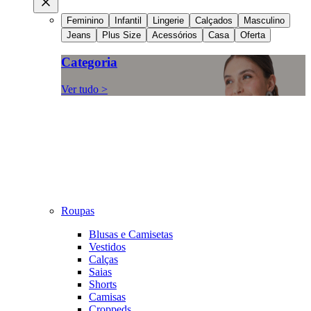
Feminino
Infantil
Lingerie
Calçados
Masculino
Jeans
Plus Size
Acessórios
Casa
Oferta
Categoria
Ver tudo >
Roupas
Blusas e Camisetas
Vestidos
Calças
Saias
Shorts
Camisas
Croppeds