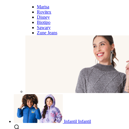
Marisa
Rovitex
Disney
Biotipo
Sawary
Zune Jeans
Infantil
Infantil