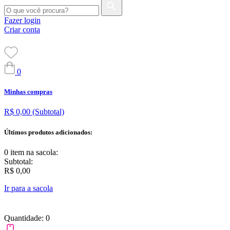
Fazer login
Criar conta
0
Minhas compras
R$ 0,00
(Subtotal)
Últimos produtos adicionados:
0 item
na sacola:
Subtotal:
R$ 0,00
Ir para a sacola
Quantidade: 0