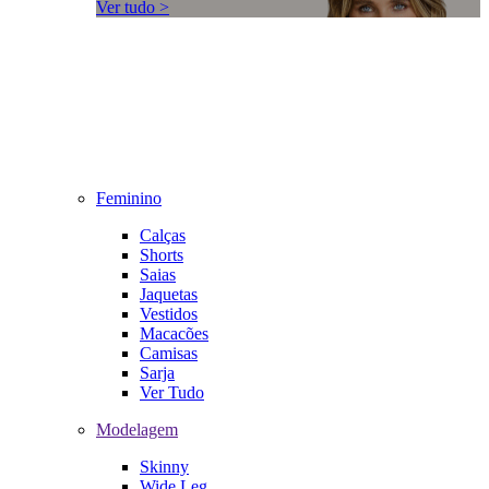
Ver tudo >
Feminino
Calças
Shorts
Saias
Jaquetas
Vestidos
Macacões
Camisas
Sarja
Ver Tudo
Modelagem
Skinny
Wide Leg