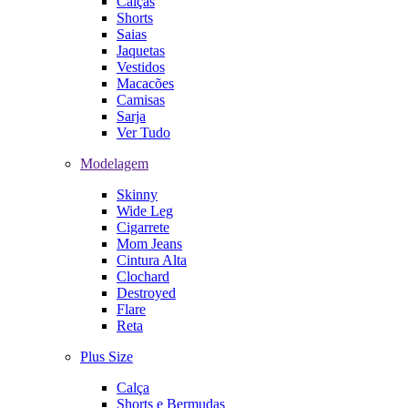
Calças
Shorts
Saias
Jaquetas
Vestidos
Macacões
Camisas
Sarja
Ver Tudo
Modelagem
Skinny
Wide Leg
Cigarrete
Mom Jeans
Cintura Alta
Clochard
Destroyed
Flare
Reta
Plus Size
Calça
Shorts e Bermudas