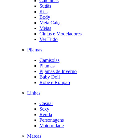
Calcinhas
Sutiãs
Kits
Body
Meia Calça
Meias
Cintas e Modeladores
Ver Tudo
Pijamas
Camisolas
Pijamas
Pijamas de Inverno
Baby Doll
Robe e Roupão
Linhas
Casual
Sexy
Renda
Personagens
Maternidade
Marcas