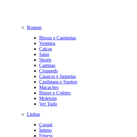
Roupas
Blusas e Camisetas
Vestidos
Calças
Saias
Shorts
Camisas
Croppeds
Casacos e Jaquetas
Cardigans e Sueters
Macacões
Blazer e Coletes
Moletom
Ver Tudo
Linhas
Casual
Íntimo
Fitness