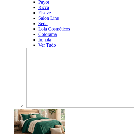
Payot
Ricca
Elseve
Salon Line
Seda
Lola Cosméticos
Colorama
Impala
Ver Tudo