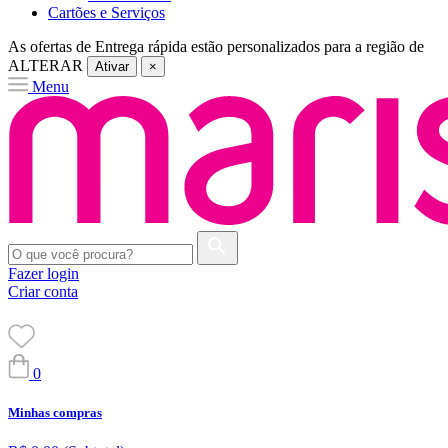
Cartões e Serviços
As ofertas de
Entrega rápida
estão personalizados para a região de
ALTERAR
Ativar
×
Menu
Fazer login
Criar conta
0
Minhas compras