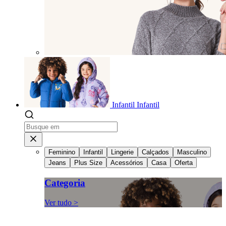
Infantil
Infantil
Feminino
Infantil
Lingerie
Calçados
Masculino
Jeans
Plus Size
Acessórios
Casa
Oferta
Categoria
Ver tudo >