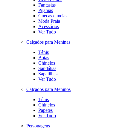
Fantasias
Pijamas
Cuecas e meias
Moda Praia
Acessórios
Ver Tudo
Calçados para Meninas
Tênis
Botas
Chinelos
Sandálias
Sapatilhas
Ver Tudo
Calçados para Meninos
Tênis
Chinelos
Papetes
Ver Tudo
Personagens