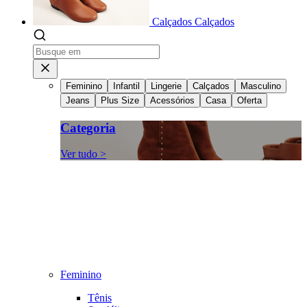
Calçados
Calçados
Feminino
Infantil
Lingerie
Calçados
Masculino
Jeans
Plus Size
Acessórios
Casa
Oferta
Categoria
Ver tudo >
Feminino
Tênis