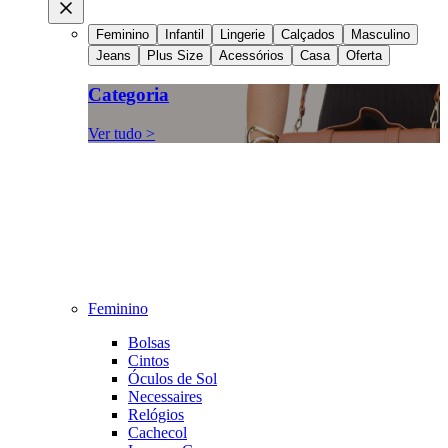
Feminino
Infantil
Lingerie
Calçados
Masculino
Jeans
Plus Size
Acessórios
Casa
Oferta
Categoria
Ver tudo >
Feminino
Bolsas
Cintos
Óculos de Sol
Necessaires
Relógios
Cachecol