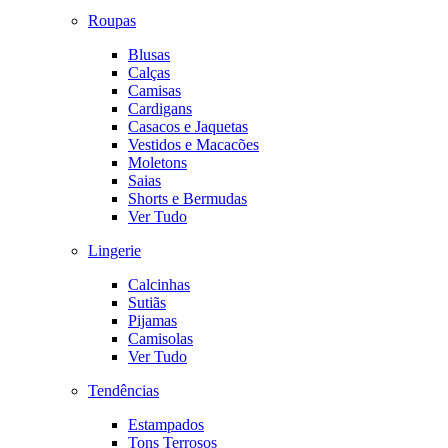
Roupas
Blusas
Calças
Camisas
Cardigans
Casacos e Jaquetas
Vestidos e Macacões
Moletons
Saias
Shorts e Bermudas
Ver Tudo
Lingerie
Calcinhas
Sutiãs
Pijamas
Camisolas
Ver Tudo
Tendências
Estampados
Tons Terrosos