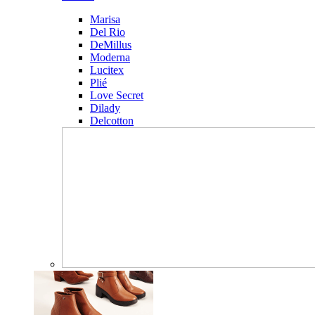
Marisa
Del Rio
DeMillus
Moderna
Lucitex
Plié
Love Secret
Dilady
Delcotton