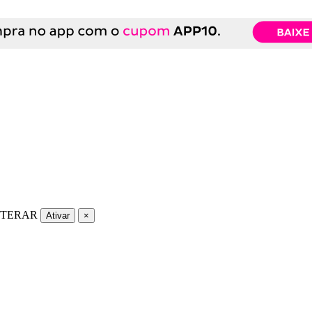
LTERAR
Ativar
×