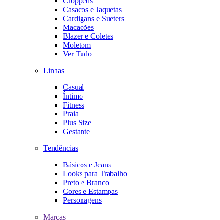
Croppeds
Casacos e Jaquetas
Cardigans e Sueters
Macacões
Blazer e Coletes
Moletom
Ver Tudo
Linhas
Casual
Íntimo
Fitness
Praia
Plus Size
Gestante
Tendências
Básicos e Jeans
Looks para Trabalho
Preto e Branco
Cores e Estampas
Personagens
Marcas