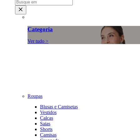
Categoria
Ver tudo >
Roupas
Blusas e Camisetas
Vestidos
Calças
Saias
Shorts
Camisas