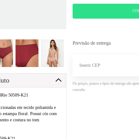
CO
Previsão de entrega
duto
Os preços, prazos e tipos de entrega são ape
consulta.
elRio 50509-K21
ccionadas em tecido poliamida e
om estampa floral. Possui cós com
mento e costura no tom.
0509-K21