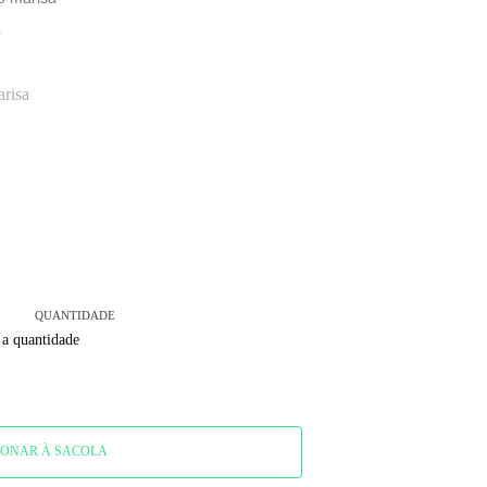
O
risa
QUANTIDADE
 a quantidade
IONAR À SACOLA