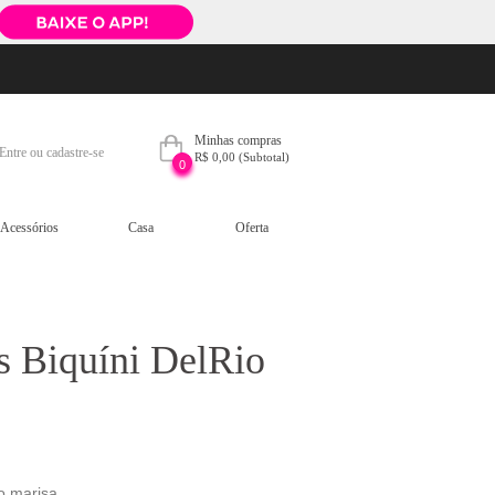
Minhas compras
Entre ou cadastre-se
R$ 0,00
(Subtotal)
0
Acessórios
Casa
Oferta
s Biquíni DelRio
o marisa