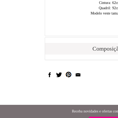
Cintura: 62
Quadril: 92
Modelo veste tam
Composiç
Receba novidades e ofertas co