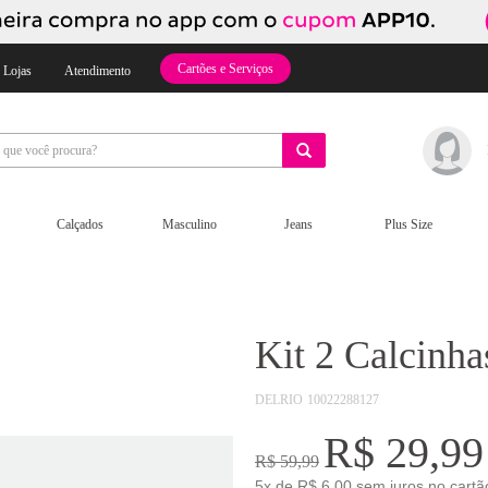
Cartões e Serviços
 Lojas
Atendimento
Calçados
Masculino
Jeans
Plus Size
Kit 2 Calcinha
DELRIO
10022288127
R$ 29,99
R$ 59,99
5x de R$ 6,00 sem juros no cartã