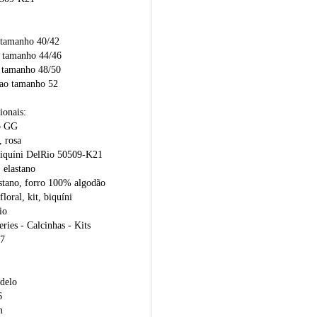
 tamanho 40/42
 tamanho 44/46
 tamanho 48/50
ao tamanho 52
ionais:
o GG
, rosa
Biquíni DelRio 50509-K21
 elastano
tano, forro 100% algodão
loral, kit, biquíni
io
ies - Calcinhas - Kits
7
delo
6
m