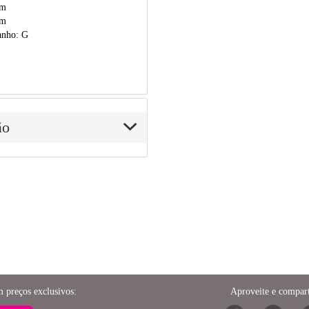
cm
cm
anho: G
ão
m preços exclusivos:
Aproveite e compart