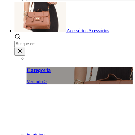
Acessórios
Acessórios
Categoria
Ver tudo >
Feminino