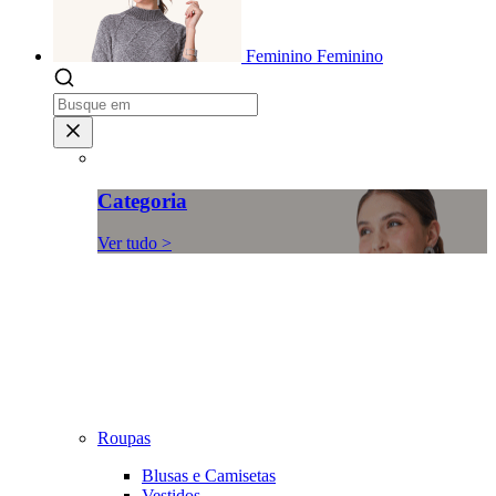
Feminino
Feminino
Categoria
Ver tudo >
Roupas
Blusas e Camisetas
Vestidos