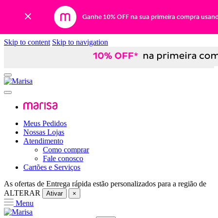
Ganhe 10% OFF na sua primeira compra usan
Skip to content
Skip to navigation
Meus Pedidos
Nossas Lojas
Atendimento
Como comprar
Fale conosco
Cartões e Serviços
As ofertas de
Entrega rápida
estão personalizados para a região de
ALTERAR
Ativar
×
Menu