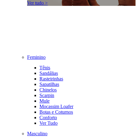
Ver tudo >
Feminino
Tênis
Sandálias
Rasteirinhas
Sapatilhas
Chinelos
Scarpin
Mule
Mocassim Loafer
Botas e Coturnos
Conforto
Ver Tudo
Masculino