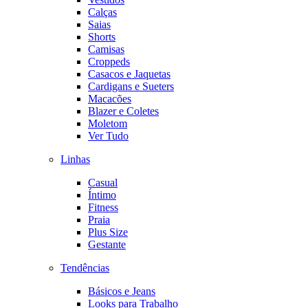
Calças
Saias
Shorts
Camisas
Croppeds
Casacos e Jaquetas
Cardigans e Sueters
Macacões
Blazer e Coletes
Moletom
Ver Tudo
Linhas
Casual
Íntimo
Fitness
Praia
Plus Size
Gestante
Tendências
Básicos e Jeans
Looks para Trabalho