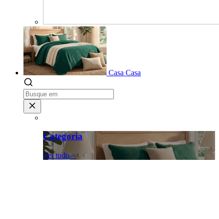
Casa
Casa
Categoria
Ver tudo >