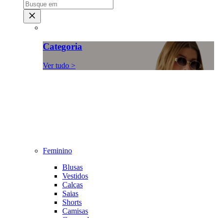
Categoria
Ver tudo >
Feminino
Blusas
Vestidos
Calças
Saias
Shorts
Camisas