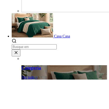
Casa
Casa
Categoria
Ver tudo >