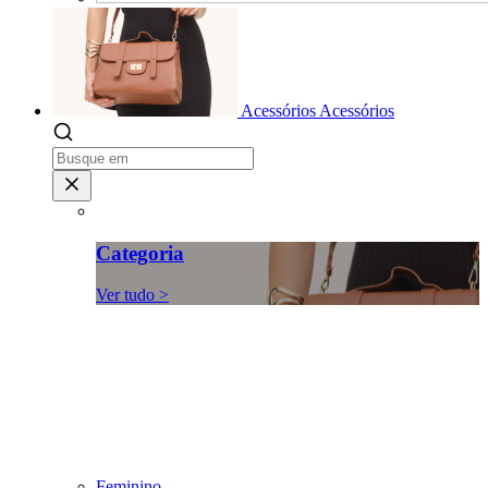
Acessórios
Acessórios
Categoria
Ver tudo >
Feminino