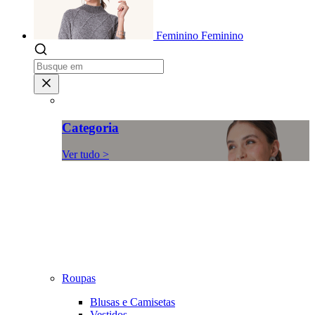
Feminino
Feminino
Categoria
Ver tudo >
Roupas
Blusas e Camisetas
Vestidos