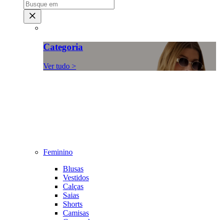
Categoria
Ver tudo >
Feminino
Blusas
Vestidos
Calças
Saias
Shorts
Camisas