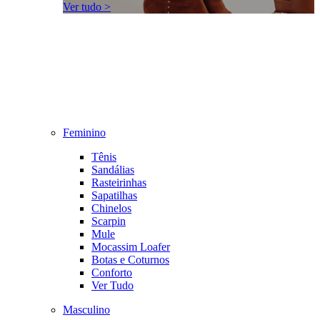
Ver tudo >
Feminino
Tênis
Sandálias
Rasteirinhas
Sapatilhas
Chinelos
Scarpin
Mule
Mocassim Loafer
Botas e Coturnos
Conforto
Ver Tudo
Masculino