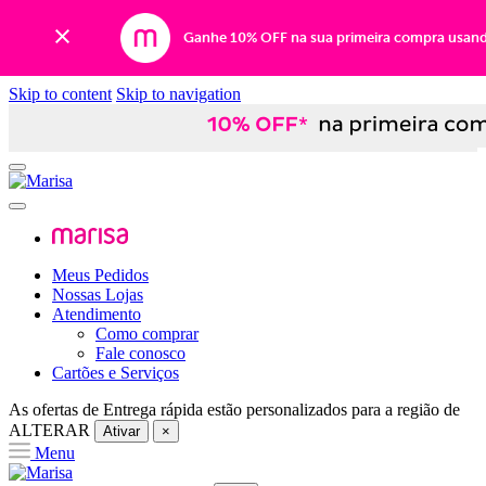
Ganhe 10% OFF na sua primeira compra usan
Skip to content
Skip to navigation
Meus Pedidos
Nossas Lojas
Atendimento
Como comprar
Fale conosco
Cartões e Serviços
As ofertas de
Entrega rápida
estão personalizados para a região de
ALTERAR
Ativar
×
Menu