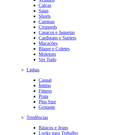
Calças
Saias
Shorts
Camisas
Croppeds
Casacos e Jaquetas
Cardigans e Sueters
Macacões
Blazer e Coletes
Moletom
Ver Tudo
Linhas
Casual
Íntimo
Fitness
Praia
Plus Size
Gestante
Tendências
Básicos e Jeans
Looks para Trabalho