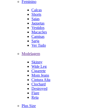
Feminino
Calças
Shorts
Saias
Jaquetas
Vestidos
Macacões
Camisas
Sarja
Ver Tudo
Modelagem
Skinny
Wide Leg
Cigarrete
Mom Jeans
Cintura Alta
Clochard
Destroyed
Flare
Reta
Plus Size