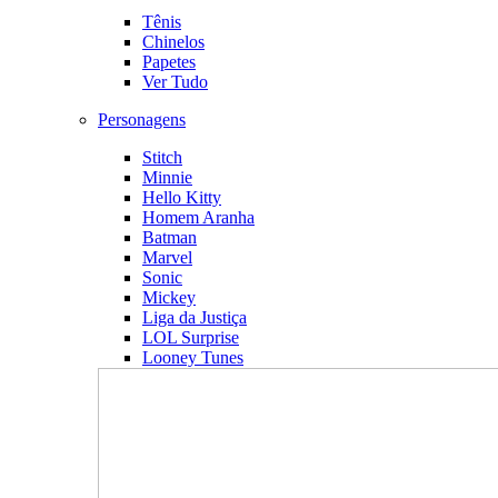
Tênis
Chinelos
Papetes
Ver Tudo
Personagens
Stitch
Minnie
Hello Kitty
Homem Aranha
Batman
Marvel
Sonic
Mickey
Liga da Justiça
LOL Surprise
Looney Tunes