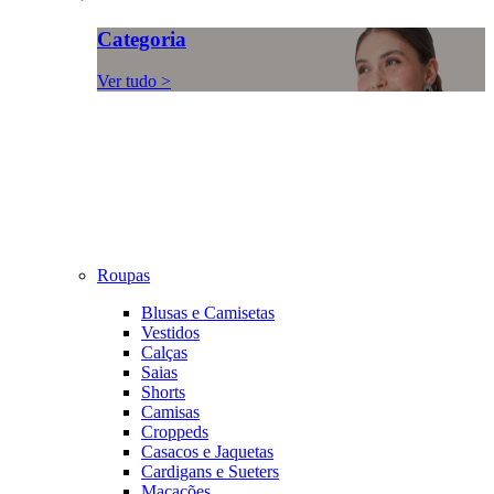
Categoria
Ver tudo >
Roupas
Blusas e Camisetas
Vestidos
Calças
Saias
Shorts
Camisas
Croppeds
Casacos e Jaquetas
Cardigans e Sueters
Macacões