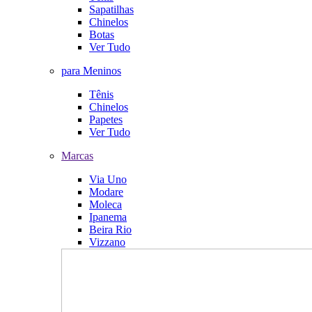
Sapatilhas
Chinelos
Botas
Ver Tudo
para Meninos
Tênis
Chinelos
Papetes
Ver Tudo
Marcas
Via Uno
Modare
Moleca
Ipanema
Beira Rio
Vizzano