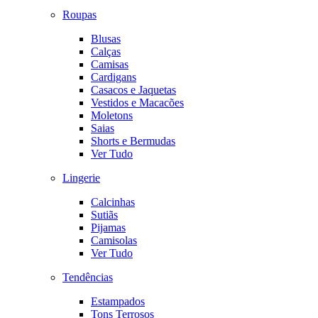
Roupas
Blusas
Calças
Camisas
Cardigans
Casacos e Jaquetas
Vestidos e Macacões
Moletons
Saias
Shorts e Bermudas
Ver Tudo
Lingerie
Calcinhas
Sutiãs
Pijamas
Camisolas
Ver Tudo
Tendências
Estampados
Tons Terrosos