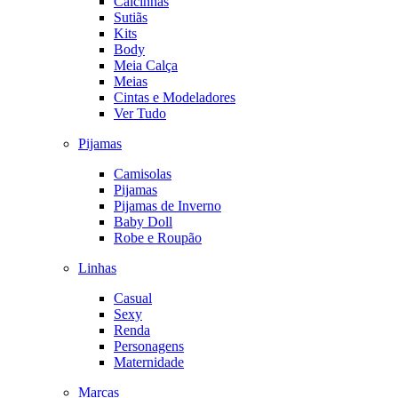
Calcinhas
Sutiãs
Kits
Body
Meia Calça
Meias
Cintas e Modeladores
Ver Tudo
Pijamas
Camisolas
Pijamas
Pijamas de Inverno
Baby Doll
Robe e Roupão
Linhas
Casual
Sexy
Renda
Personagens
Maternidade
Marcas