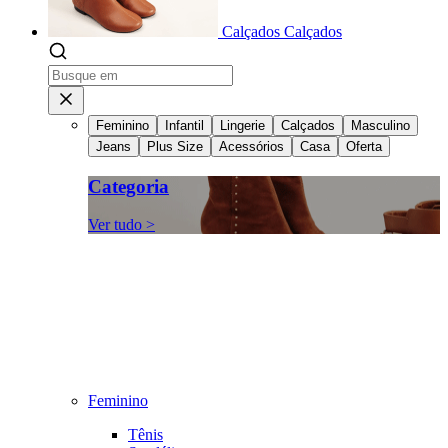
Calçados
Calçados
Feminino
Infantil
Lingerie
Calçados
Masculino
Jeans
Plus Size
Acessórios
Casa
Oferta
Categoria
Ver tudo >
Feminino
Tênis