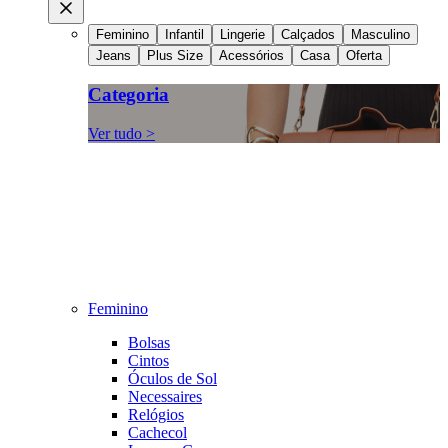
Feminino
Infantil
Lingerie
Calçados
Masculino
Jeans
Plus Size
Acessórios
Casa
Oferta
Categoria
Ver tudo >
Feminino
Bolsas
Cintos
Óculos de Sol
Necessaires
Relógios
Cachecol