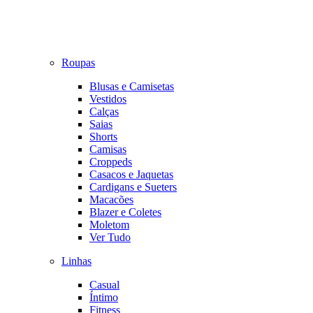
Roupas
Blusas e Camisetas
Vestidos
Calças
Saias
Shorts
Camisas
Croppeds
Casacos e Jaquetas
Cardigans e Sueters
Macacões
Blazer e Coletes
Moletom
Ver Tudo
Linhas
Casual
Íntimo
Fitness