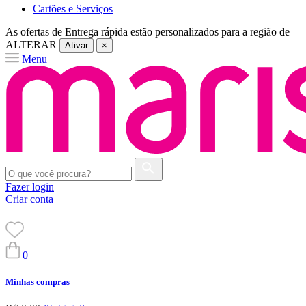
Cartões e Serviços
As ofertas de
Entrega rápida
estão personalizados para a região de
ALTERAR
Ativar
×
Menu
Fazer login
Criar conta
0
Minhas compras