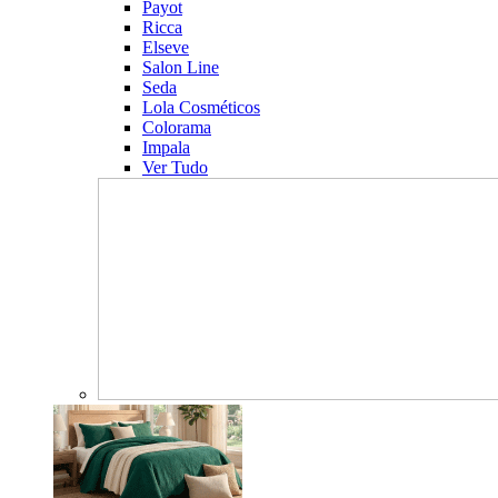
Payot
Ricca
Elseve
Salon Line
Seda
Lola Cosméticos
Colorama
Impala
Ver Tudo