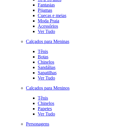
Fantasias
Pijamas
Cuecas e meias
Moda Praia
Acessórios
Ver Tudo
Calçados para Meninas
Tênis
Botas
Chinelos
Sandálias
Sapatilhas
Ver Tudo
Calçados para Meninos
Tênis
Chinelos
Papetes
Ver Tudo
Personagens