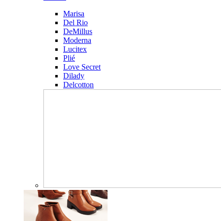
Marisa
Del Rio
DeMillus
Moderna
Lucitex
Plié
Love Secret
Dilady
Delcotton