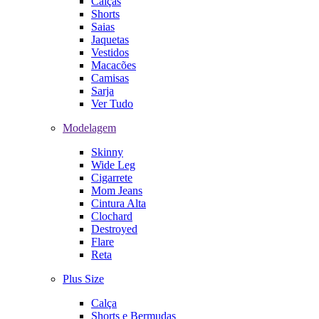
Calças
Shorts
Saias
Jaquetas
Vestidos
Macacões
Camisas
Sarja
Ver Tudo
Modelagem
Skinny
Wide Leg
Cigarrete
Mom Jeans
Cintura Alta
Clochard
Destroyed
Flare
Reta
Plus Size
Calça
Shorts e Bermudas