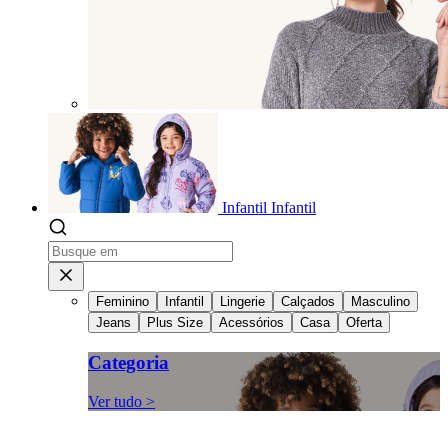
Infantil
Infantil
Feminino
Infantil
Lingerie
Calçados
Masculino
Jeans
Plus Size
Acessórios
Casa
Oferta
Categoria
Ver tudo >