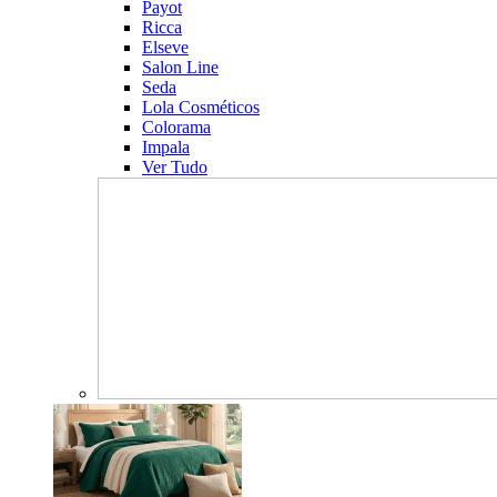
Payot
Ricca
Elseve
Salon Line
Seda
Lola Cosméticos
Colorama
Impala
Ver Tudo