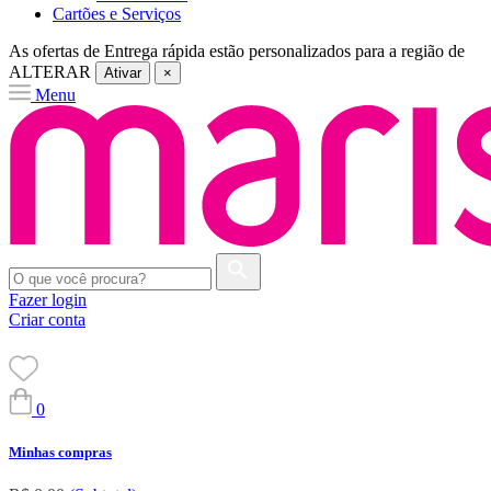
Cartões e Serviços
As ofertas de
Entrega rápida
estão personalizados para a região de
ALTERAR
Ativar
×
Menu
Fazer login
Criar conta
0
Minhas compras