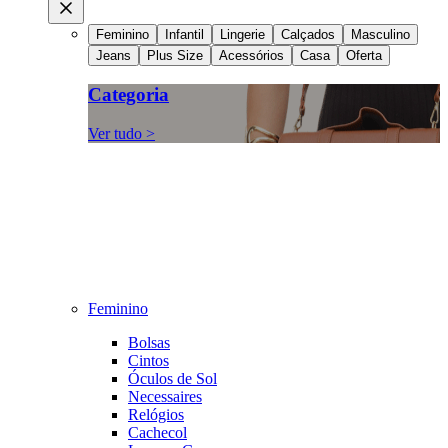
Feminino
Infantil
Lingerie
Calçados
Masculino
Jeans
Plus Size
Acessórios
Casa
Oferta
Categoria
Ver tudo >
Feminino
Bolsas
Cintos
Óculos de Sol
Necessaires
Relógios
Cachecol