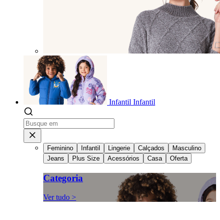
Infantil
Infantil
Feminino
Infantil
Lingerie
Calçados
Masculino
Jeans
Plus Size
Acessórios
Casa
Oferta
Categoria
Ver tudo >