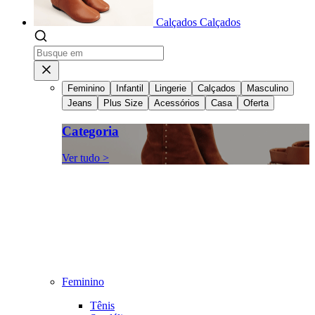
Calçados
Calçados
Feminino
Infantil
Lingerie
Calçados
Masculino
Jeans
Plus Size
Acessórios
Casa
Oferta
Categoria
Ver tudo >
Feminino
Tênis