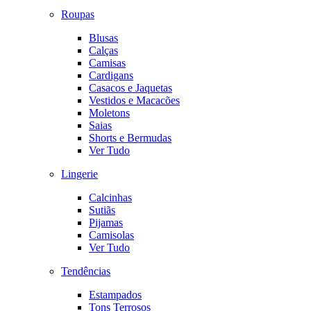
Roupas
Blusas
Calças
Camisas
Cardigans
Casacos e Jaquetas
Vestidos e Macacões
Moletons
Saias
Shorts e Bermudas
Ver Tudo
Lingerie
Calcinhas
Sutiãs
Pijamas
Camisolas
Ver Tudo
Tendências
Estampados
Tons Terrosos