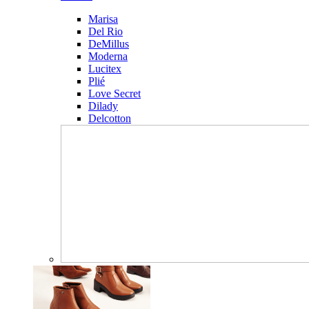
Marisa
Del Rio
DeMillus
Moderna
Lucitex
Plié
Love Secret
Dilady
Delcotton