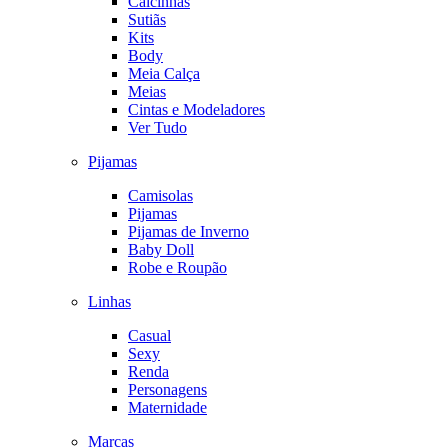
Calcinhas
Sutiãs
Kits
Body
Meia Calça
Meias
Cintas e Modeladores
Ver Tudo
Pijamas
Camisolas
Pijamas
Pijamas de Inverno
Baby Doll
Robe e Roupão
Linhas
Casual
Sexy
Renda
Personagens
Maternidade
Marcas