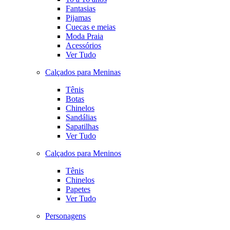
Fantasias
Pijamas
Cuecas e meias
Moda Praia
Acessórios
Ver Tudo
Calçados para Meninas
Tênis
Botas
Chinelos
Sandálias
Sapatilhas
Ver Tudo
Calçados para Meninos
Tênis
Chinelos
Papetes
Ver Tudo
Personagens