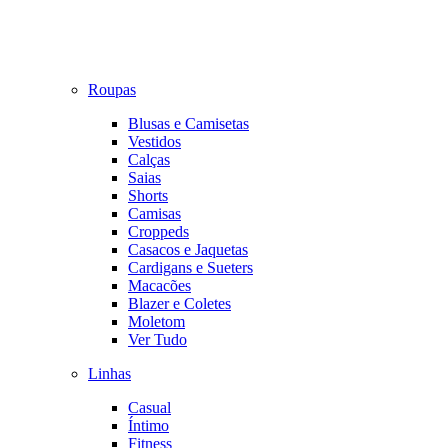
Roupas
Blusas e Camisetas
Vestidos
Calças
Saias
Shorts
Camisas
Croppeds
Casacos e Jaquetas
Cardigans e Sueters
Macacões
Blazer e Coletes
Moletom
Ver Tudo
Linhas
Casual
Íntimo
Fitness