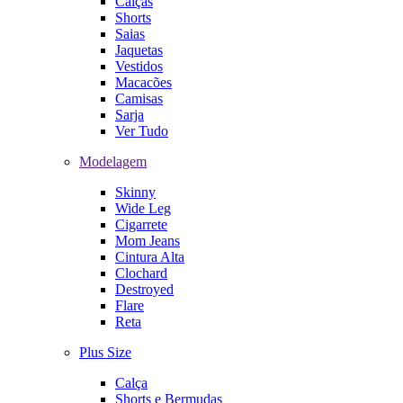
Calças
Shorts
Saias
Jaquetas
Vestidos
Macacões
Camisas
Sarja
Ver Tudo
Modelagem
Skinny
Wide Leg
Cigarrete
Mom Jeans
Cintura Alta
Clochard
Destroyed
Flare
Reta
Plus Size
Calça
Shorts e Bermudas