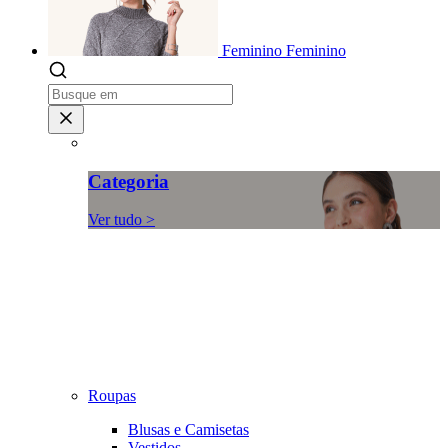
Feminino
Feminino
Categoria
Ver tudo >
Roupas
Blusas e Camisetas
Vestidos