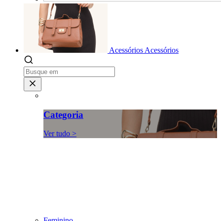
Acessórios
Acessórios
Categoria
Ver tudo >
Feminino