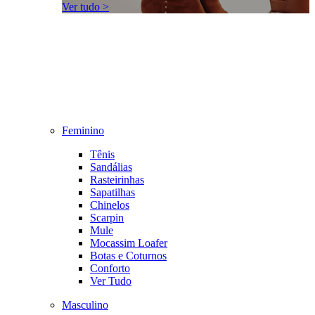
Ver tudo >
Feminino
Tênis
Sandálias
Rasteirinhas
Sapatilhas
Chinelos
Scarpin
Mule
Mocassim Loafer
Botas e Coturnos
Conforto
Ver Tudo
Masculino