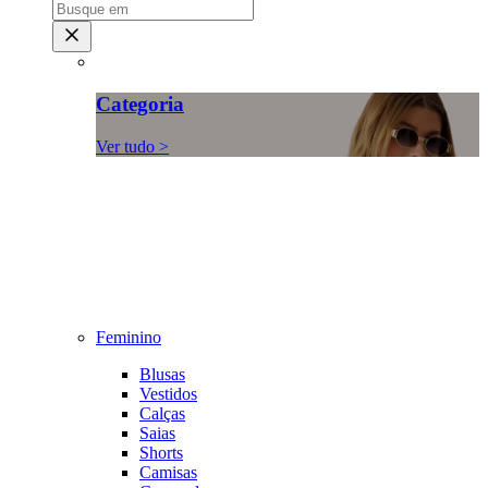
Categoria
Ver tudo >
Feminino
Blusas
Vestidos
Calças
Saias
Shorts
Camisas