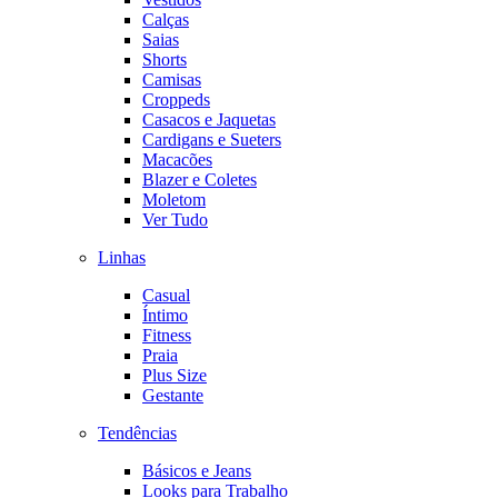
Calças
Saias
Shorts
Camisas
Croppeds
Casacos e Jaquetas
Cardigans e Sueters
Macacões
Blazer e Coletes
Moletom
Ver Tudo
Linhas
Casual
Íntimo
Fitness
Praia
Plus Size
Gestante
Tendências
Básicos e Jeans
Looks para Trabalho