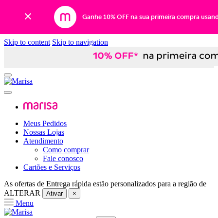
Ganhe 10% OFF na sua primeira compra usan
Skip to content
Skip to navigation
Meus Pedidos
Nossas Lojas
Atendimento
Como comprar
Fale conosco
Cartões e Serviços
As ofertas de
Entrega rápida
estão personalizados para a região de
ALTERAR
Ativar
×
Menu