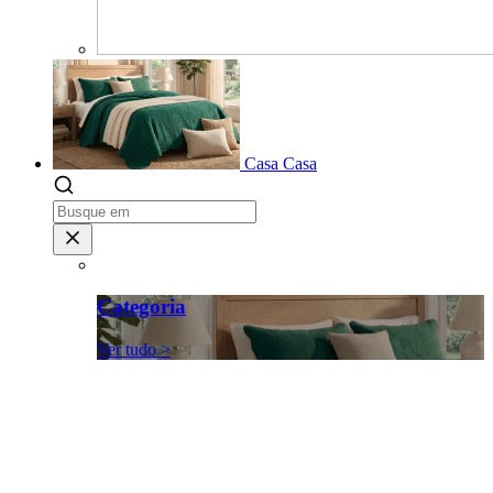
Casa
Casa
Categoria
Ver tudo >