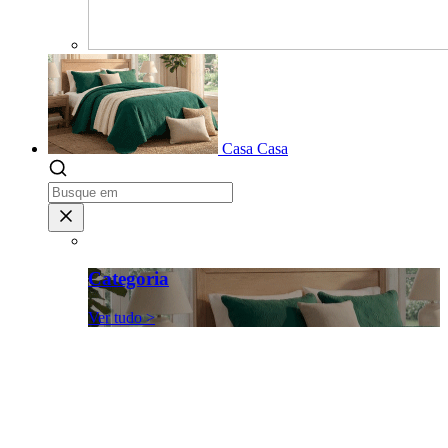
Casa
Casa
Categoria
Ver tudo >