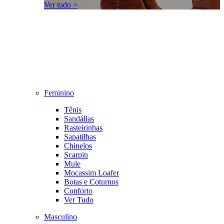
Ver tudo >
Feminino
Tênis
Sandálias
Rasteirinhas
Sapatilhas
Chinelos
Scarpin
Mule
Mocassim Loafer
Botas e Coturnos
Conforto
Ver Tudo
Masculino