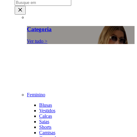
Categoria
Ver tudo >
Feminino
Blusas
Vestidos
Calças
Saias
Shorts
Camisas