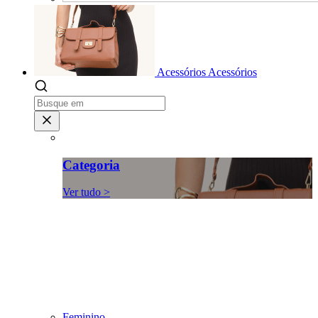
Acessórios
Acessórios
Categoria
Ver tudo >
Feminino