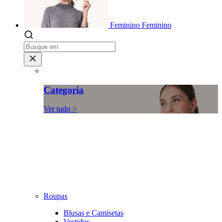
Feminino
Feminino
Categoria
Ver tudo >
Roupas
Blusas e Camisetas
Vestidos