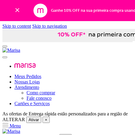
Ganhe 10% OFF na sua primeira compra usan
Skip to content
Skip to navigation
Meus Pedidos
Nossas Lojas
Atendimento
Como comprar
Fale conosco
Cartões e Serviços
As ofertas de
Entrega rápida
estão personalizados para a região de
ALTERAR
Ativar
×
Menu