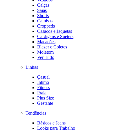
Calças
Saias
Shorts
Camisas
Croppeds
Casacos e Jaquetas
Cardigans e Sueters
Macacões
Blazer e Coletes
Moletom
Ver Tudo
Linhas
Casual
Íntimo
Fitness
Praia
Plus Size
Gestante
Tendências
Básicos e Jeans
Looks para Trabalho