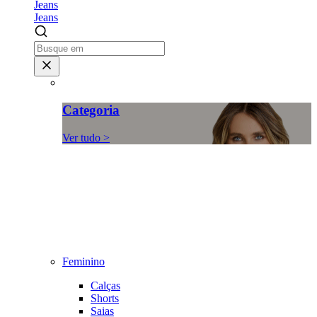
Jeans
Jeans
Categoria
Ver tudo >
Feminino
Calças
Shorts
Saias