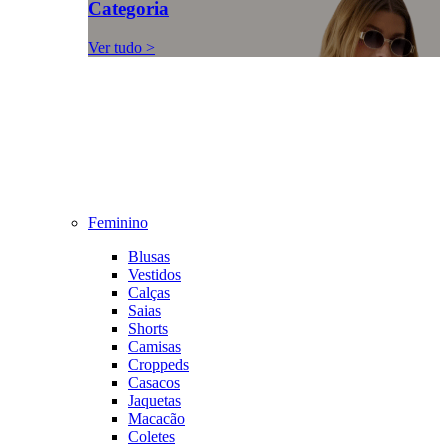
Categoria
Ver tudo >
Feminino
Blusas
Vestidos
Calças
Saias
Shorts
Camisas
Croppeds
Casacos
Jaquetas
Macacão
Coletes