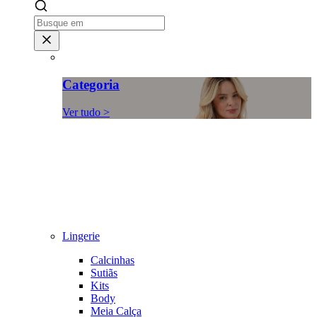
Categoria
Ver tudo >
Lingerie
Calcinhas
Sutiãs
Kits
Body
Meia Calça