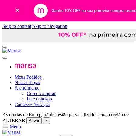
Ganhe 10% OFF na sua primeira compra usan
Skip to content
Skip to navigation
Meus Pedidos
Nossas Lojas
Atendimento
Como comprar
Fale conosco
Cartões e Serviços
As ofertas de
Entrega rápida
estão personalizados para a região de
ALTERAR
Ativar
×
Menu