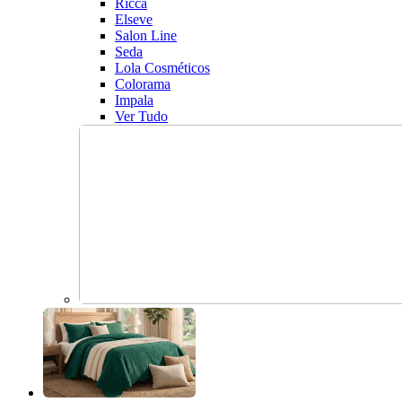
Ricca
Elseve
Salon Line
Seda
Lola Cosméticos
Colorama
Impala
Ver Tudo