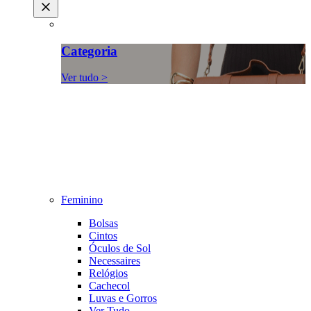
Categoria
Ver tudo >
Feminino
Bolsas
Cintos
Óculos de Sol
Necessaires
Relógios
Cachecol
Luvas e Gorros
Ver Tudo