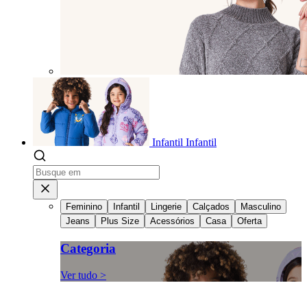
Infantil
Infantil
Feminino
Infantil
Lingerie
Calçados
Masculino
Jeans
Plus Size
Acessórios
Casa
Oferta
Categoria
Ver tudo >