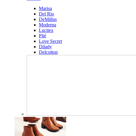
Marisa
Del Rio
DeMillus
Moderna
Lucitex
Plié
Love Secret
Dilady
Delcotton