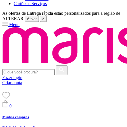
Cartões e Serviços
As ofertas de
Entrega rápida
estão personalizados para a região de
ALTERAR
Ativar
×
Menu
Fazer login
Criar conta
0
Minhas compras