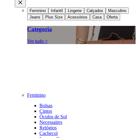
Feminino
Infantil
Lingerie
Calçados
Masculino
Jeans
Plus Size
Acessórios
Casa
Oferta
Categoria
Ver tudo >
Feminino
Bolsas
Cintos
Óculos de Sol
Necessaires
Relógios
Cachecol