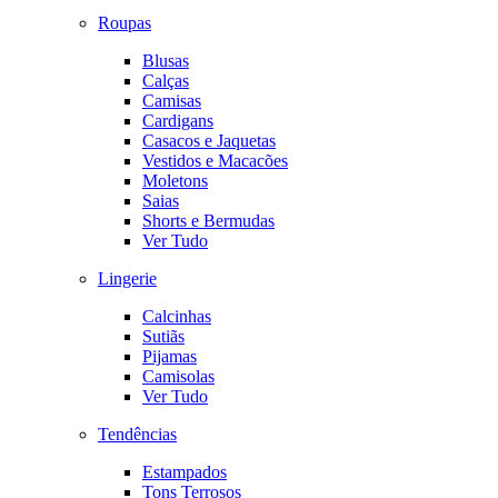
Roupas
Blusas
Calças
Camisas
Cardigans
Casacos e Jaquetas
Vestidos e Macacões
Moletons
Saias
Shorts e Bermudas
Ver Tudo
Lingerie
Calcinhas
Sutiãs
Pijamas
Camisolas
Ver Tudo
Tendências
Estampados
Tons Terrosos