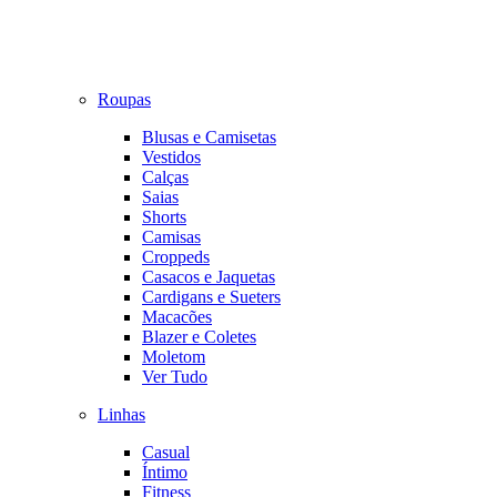
Roupas
Blusas e Camisetas
Vestidos
Calças
Saias
Shorts
Camisas
Croppeds
Casacos e Jaquetas
Cardigans e Sueters
Macacões
Blazer e Coletes
Moletom
Ver Tudo
Linhas
Casual
Íntimo
Fitness