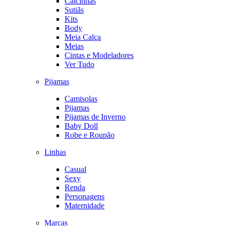
Calcinhas
Sutiãs
Kits
Body
Meia Calça
Meias
Cintas e Modeladores
Ver Tudo
Pijamas
Camisolas
Pijamas
Pijamas de Inverno
Baby Doll
Robe e Roupão
Linhas
Casual
Sexy
Renda
Personagens
Maternidade
Marcas