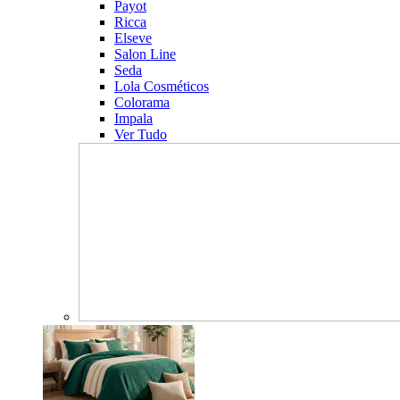
Payot
Ricca
Elseve
Salon Line
Seda
Lola Cosméticos
Colorama
Impala
Ver Tudo