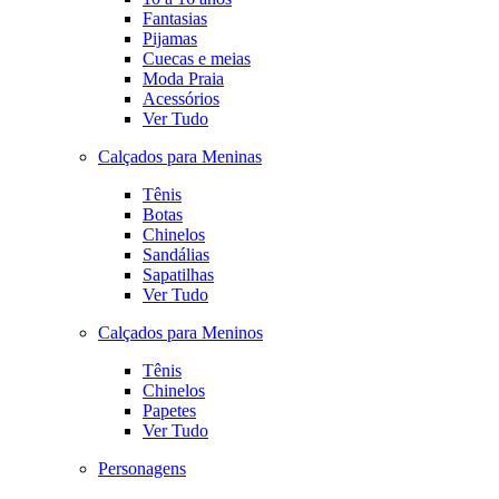
Fantasias
Pijamas
Cuecas e meias
Moda Praia
Acessórios
Ver Tudo
Calçados para Meninas
Tênis
Botas
Chinelos
Sandálias
Sapatilhas
Ver Tudo
Calçados para Meninos
Tênis
Chinelos
Papetes
Ver Tudo
Personagens