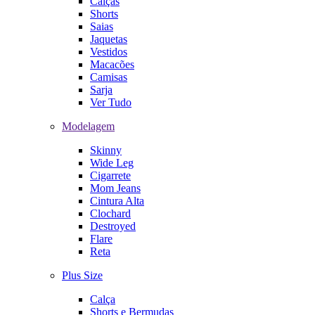
Calças
Shorts
Saias
Jaquetas
Vestidos
Macacões
Camisas
Sarja
Ver Tudo
Modelagem
Skinny
Wide Leg
Cigarrete
Mom Jeans
Cintura Alta
Clochard
Destroyed
Flare
Reta
Plus Size
Calça
Shorts e Bermudas