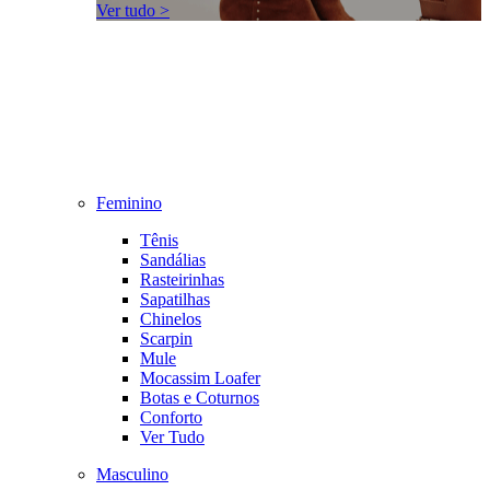
Ver tudo >
Feminino
Tênis
Sandálias
Rasteirinhas
Sapatilhas
Chinelos
Scarpin
Mule
Mocassim Loafer
Botas e Coturnos
Conforto
Ver Tudo
Masculino