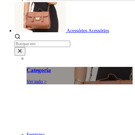
Acessórios
Acessórios
Categoria
Ver tudo >
Feminino