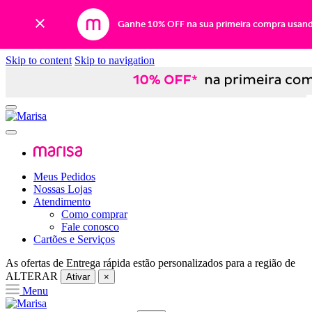
Ganhe 10% OFF na sua primeira compra usan
Skip to content
Skip to navigation
Meus Pedidos
Nossas Lojas
Atendimento
Como comprar
Fale conosco
Cartões e Serviços
As ofertas de
Entrega rápida
estão personalizados para a região de
ALTERAR
Ativar
×
Menu