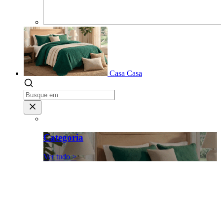
Casa
Casa
Categoria
Ver tudo >