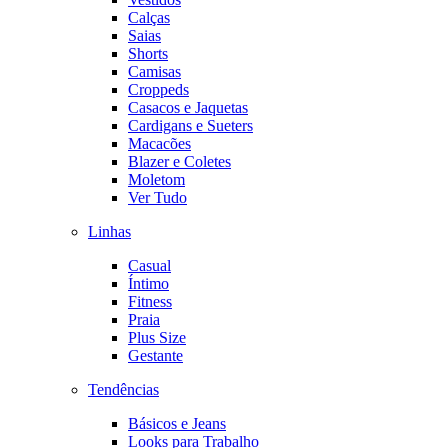
Calças
Saias
Shorts
Camisas
Croppeds
Casacos e Jaquetas
Cardigans e Sueters
Macacões
Blazer e Coletes
Moletom
Ver Tudo
Linhas
Casual
Íntimo
Fitness
Praia
Plus Size
Gestante
Tendências
Básicos e Jeans
Looks para Trabalho