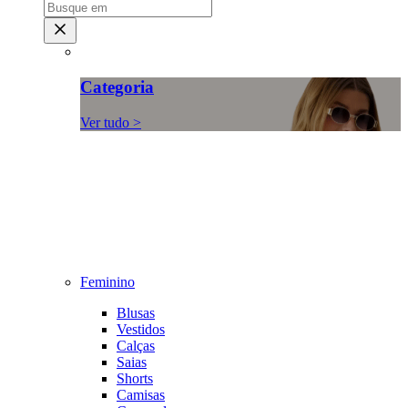
Categoria
Ver tudo >
Feminino
Blusas
Vestidos
Calças
Saias
Shorts
Camisas