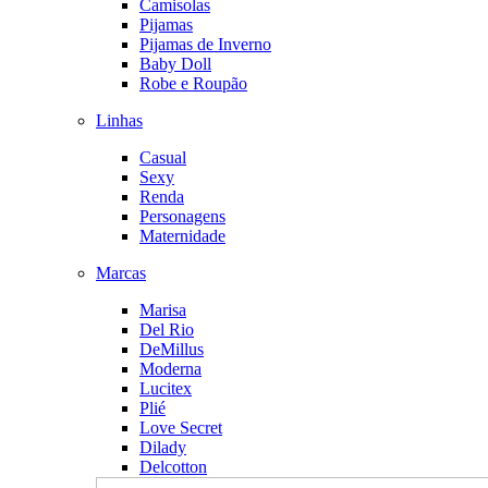
Camisolas
Pijamas
Pijamas de Inverno
Baby Doll
Robe e Roupão
Linhas
Casual
Sexy
Renda
Personagens
Maternidade
Marcas
Marisa
Del Rio
DeMillus
Moderna
Lucitex
Plié
Love Secret
Dilady
Delcotton