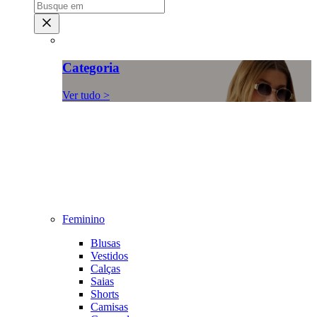
Categoria
Ver tudo >
Feminino
Blusas
Vestidos
Calças
Saias
Shorts
Camisas