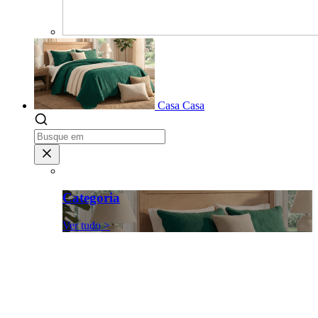
Casa
Casa
Categoria
Ver tudo >