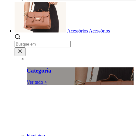
Acessórios
Acessórios
Categoria
Ver tudo >
Feminino