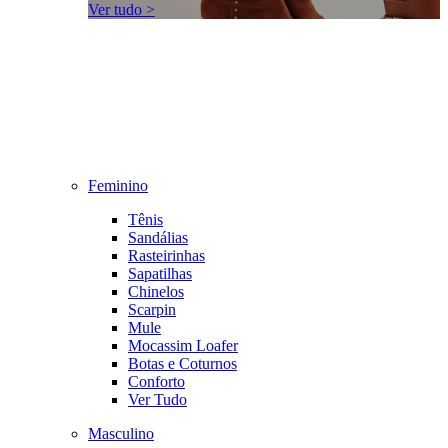
Ver tudo >
Feminino
Tênis
Sandálias
Rasteirinhas
Sapatilhas
Chinelos
Scarpin
Mule
Mocassim Loafer
Botas e Coturnos
Conforto
Ver Tudo
Masculino