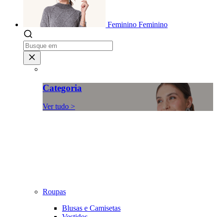
Feminino
Feminino
Categoria
Ver tudo >
Roupas
Blusas e Camisetas
Vestidos