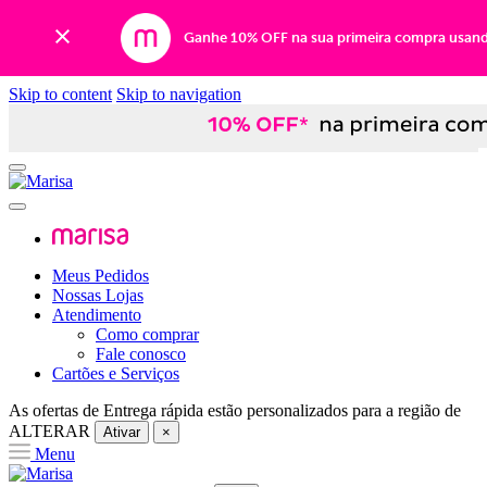
Ganhe 10% OFF na sua primeira compra usan
Skip to content
Skip to navigation
Meus Pedidos
Nossas Lojas
Atendimento
Como comprar
Fale conosco
Cartões e Serviços
As ofertas de
Entrega rápida
estão personalizados para a região de
ALTERAR
Ativar
×
Menu