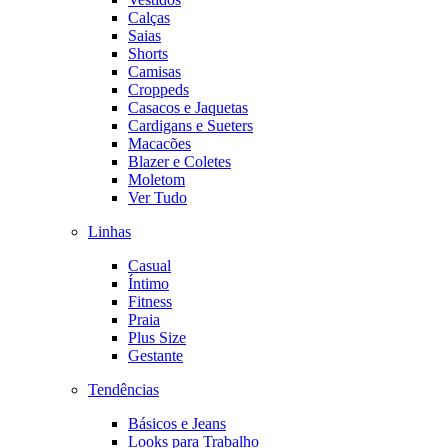
Calças
Saias
Shorts
Camisas
Croppeds
Casacos e Jaquetas
Cardigans e Sueters
Macacões
Blazer e Coletes
Moletom
Ver Tudo
Linhas
Casual
Íntimo
Fitness
Praia
Plus Size
Gestante
Tendências
Básicos e Jeans
Looks para Trabalho