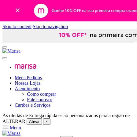
Ganhe 10% OFF na sua primeira compra usan
Skip to content
Skip to navigation
Meus Pedidos
Nossas Lojas
Atendimento
Como comprar
Fale conosco
Cartões e Serviços
As ofertas de
Entrega rápida
estão personalizados para a região de
ALTERAR
Ativar
×
Menu