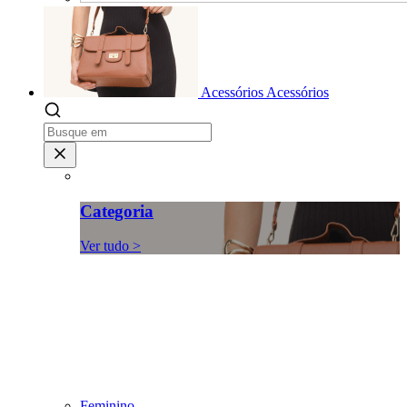
Acessórios
Acessórios
Categoria
Ver tudo >
Feminino