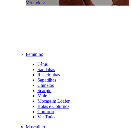
Ver tudo >
Feminino
Tênis
Sandálias
Rasteirinhas
Sapatilhas
Chinelos
Scarpin
Mule
Mocassim Loafer
Botas e Coturnos
Conforto
Ver Tudo
Masculino