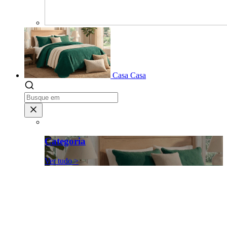
Casa
Casa
Categoria
Ver tudo >