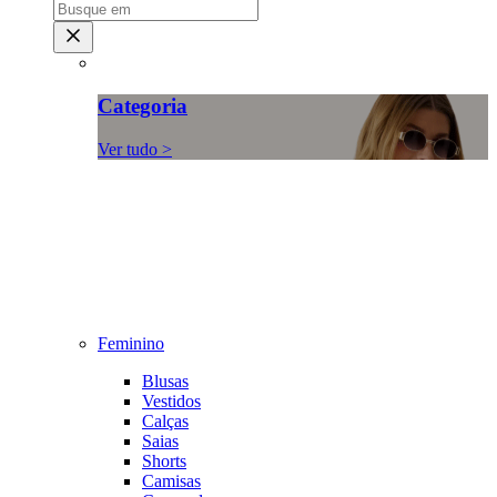
Categoria
Ver tudo >
Feminino
Blusas
Vestidos
Calças
Saias
Shorts
Camisas