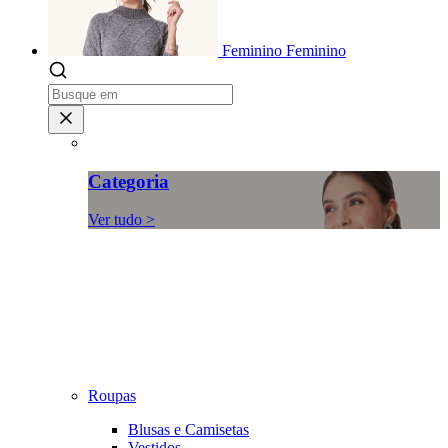
Feminino
Feminino
Categoria
Ver tudo >
Roupas
Blusas e Camisetas
Vestidos