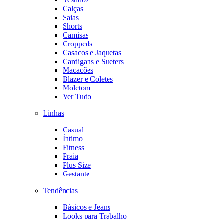
Calças
Saias
Shorts
Camisas
Croppeds
Casacos e Jaquetas
Cardigans e Sueters
Macacões
Blazer e Coletes
Moletom
Ver Tudo
Linhas
Casual
Íntimo
Fitness
Praia
Plus Size
Gestante
Tendências
Básicos e Jeans
Looks para Trabalho