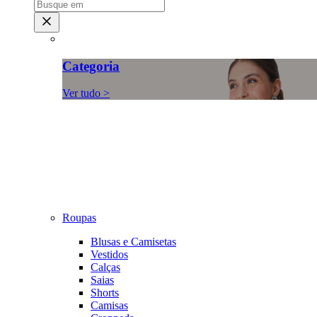
Categoria
Ver tudo >
Roupas
Blusas e Camisetas
Vestidos
Calças
Saias
Shorts
Camisas