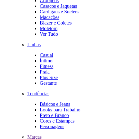
Croppeds
Casacos e Jaquetas
Cardigans e Sueters
Macacões
Blazer e Coletes
Moletom
Ver Tudo
Linhas
Casual
Íntimo
Fitness
Praia
Plus Size
Gestante
Tendências
Básicos e Jeans
Looks para Trabalho
Preto e Branco
Cores e Estampas
Personagens
Marcas