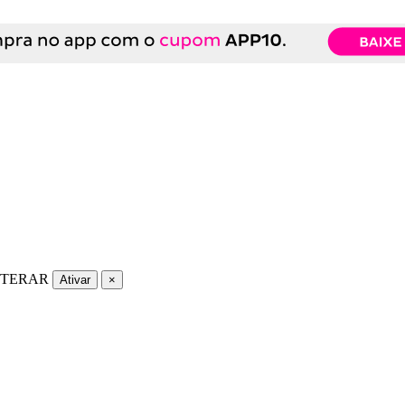
LTERAR
Ativar
×