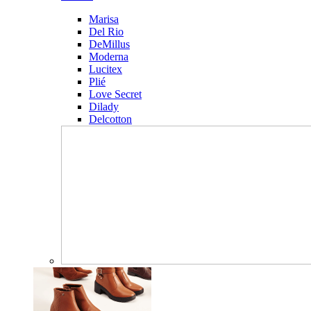
Marisa
Del Rio
DeMillus
Moderna
Lucitex
Plié
Love Secret
Dilady
Delcotton