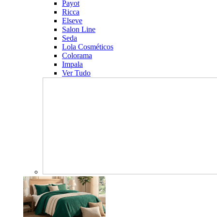
Payot
Ricca
Elseve
Salon Line
Seda
Lola Cosméticos
Colorama
Impala
Ver Tudo