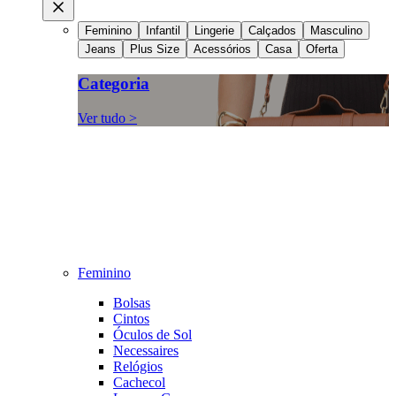
Feminino
Infantil
Lingerie
Calçados
Masculino
Jeans
Plus Size
Acessórios
Casa
Oferta
Categoria
Ver tudo >
Feminino
Bolsas
Cintos
Óculos de Sol
Necessaires
Relógios
Cachecol