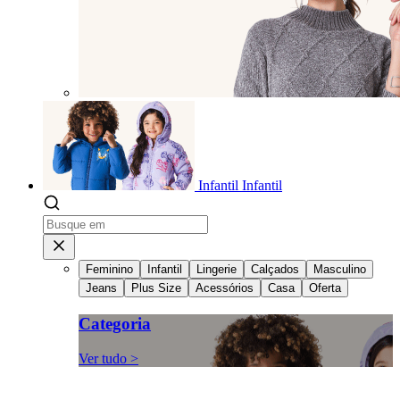
Infantil
Infantil
Feminino
Infantil
Lingerie
Calçados
Masculino
Jeans
Plus Size
Acessórios
Casa
Oferta
Categoria
Ver tudo >