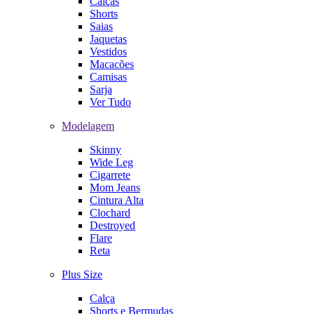
Calças
Shorts
Saias
Jaquetas
Vestidos
Macacões
Camisas
Sarja
Ver Tudo
Modelagem
Skinny
Wide Leg
Cigarrete
Mom Jeans
Cintura Alta
Clochard
Destroyed
Flare
Reta
Plus Size
Calça
Shorts e Bermudas