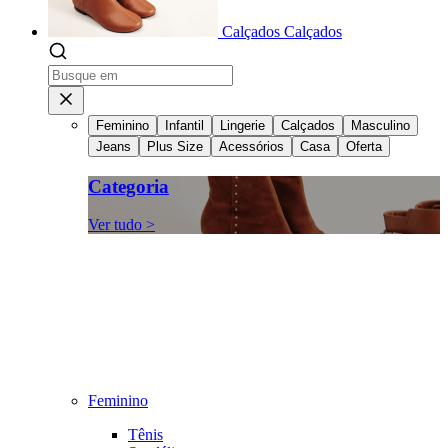
Calçados
Calçados
Feminino
Infantil
Lingerie
Calçados
Masculino
Jeans
Plus Size
Acessórios
Casa
Oferta
Categoria
Ver tudo >
Feminino
Tênis