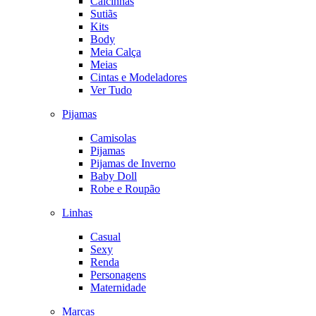
Calcinhas
Sutiãs
Kits
Body
Meia Calça
Meias
Cintas e Modeladores
Ver Tudo
Pijamas
Camisolas
Pijamas
Pijamas de Inverno
Baby Doll
Robe e Roupão
Linhas
Casual
Sexy
Renda
Personagens
Maternidade
Marcas