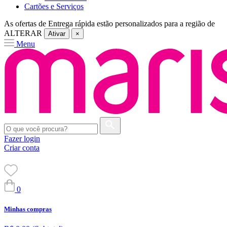
Cartões e Serviços
As ofertas de
Entrega rápida
estão personalizados para a região de
ALTERAR
Ativar
×
Menu
Fazer login
Criar conta
0
Minhas compras