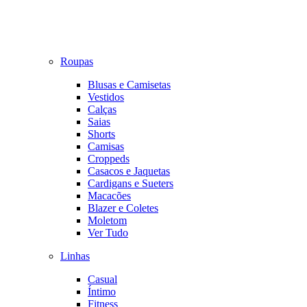
Roupas
Blusas e Camisetas
Vestidos
Calças
Saias
Shorts
Camisas
Croppeds
Casacos e Jaquetas
Cardigans e Sueters
Macacões
Blazer e Coletes
Moletom
Ver Tudo
Linhas
Casual
Íntimo
Fitness