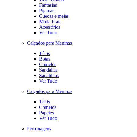
Fantasias
Pijamas
Cuecas e meias
Moda Praia
Acessórios
Ver Tudo
Calçados para Meninas
Tênis
Botas
Chinelos
Sandálias
Sapatilhas
Ver Tudo
Calçados para Meninos
Tênis
Chinelos
Papetes
Ver Tudo
Personagens