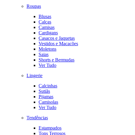
Roupas
Blusas
Calças
Camisas
Cardigans
Casacos e Jaquetas
Vestidos e Macacões
Moletons
Saias
Shorts e Bermudas
Ver Tudo
Lingerie
Calcinhas
Sutiãs
Pijamas
Camisolas
Ver Tudo
Tendências
Estampados
Tons Terrosos